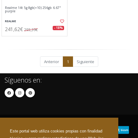
Realme 14t 5g 8gb(+10) 256gb 6.67"
purple
REALME
241,62€
- 18%
293,39€
Anterior
1
Siguiente
Síguenos en:
Este portal web utiliza cookies propias con finalidad