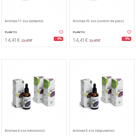
Aromax-11 eco (sedante)
Aromax-10 eco (control de peso)
PLANTIS
PLANTIS
14,41€
14,41€
- 9%
- 9%
15,85€
15,85€
Aromax-6 eco (venotonic)
Aromax-5 eco (depurativo)