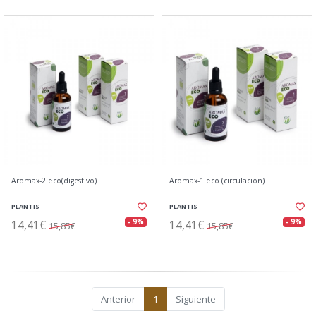
Aromax-2 eco(digestivo)
Aromax-1 eco (circulación)
PLANTIS
PLANTIS
14,41€
14,41€
- 9%
- 9%
15,85€
15,85€
Anterior
1
Siguiente