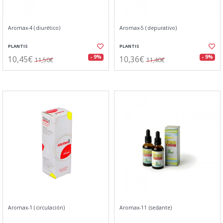
Aromax-4 (diurético)
Aromax-5 (depurativo)
PLANTIS
PLANTIS
10,45€
10,36€
- 9%
- 9%
11,50€
11,40€
Aromax-1 (circulación)
Aromax-11 (sedante)