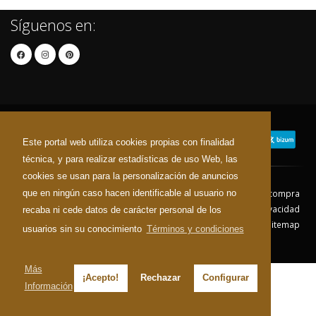
Síguenos en:
Este portal web utiliza cookies propias con finalidad
técnica, y para realizar estadísticas de uso Web, las
cookies se usan para la personalización de anuncios
que en ningún caso hacen identificable al usuario no
Contacto
Aviso Legal
Condiciones de compra
Política de envíos
Política de devolución
Política de Privacidad
recaba ni cede datos de carácter personal de los
Política de Cookies
Sitemap
usuarios sin su conocimiento
Términos y condiciones
© 2026 - Todos los derechos reservados.
Más
¡Acepto!
Rechazar
Configurar
Información