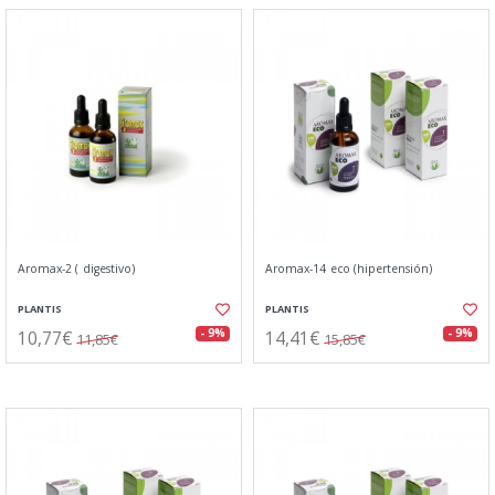
Aromax-2 ( digestivo)
Aromax-14 eco (hipertensión)
PLANTIS
PLANTIS
10,77€
14,41€
- 9%
- 9%
11,85€
15,85€