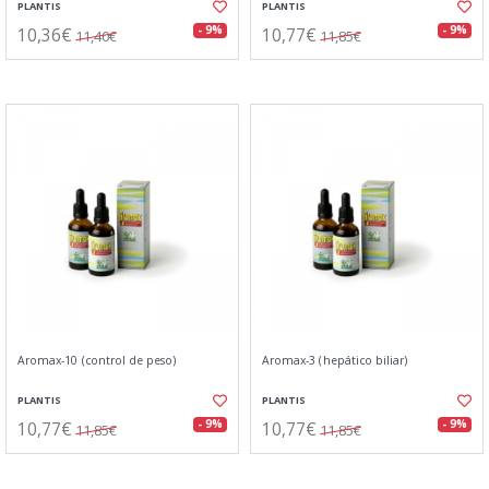
PLANTIS
PLANTIS
10,36€
10,77€
- 9%
- 9%
11,40€
11,85€
Aromax-10 (control de peso)
Aromax-3 (hepático biliar)
PLANTIS
PLANTIS
10,77€
10,77€
- 9%
- 9%
11,85€
11,85€