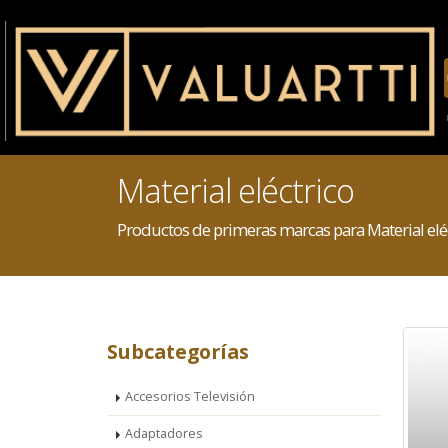
Material eléctrico
Productos de primeras marcas para Material elé
Subcategorías
Accesorios Televisión
Adaptadores