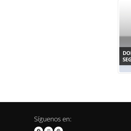
DO
SE
Síguenos en: