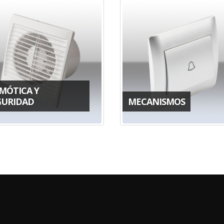
MÓTICA Y
GURIDAD
MECANISMOS