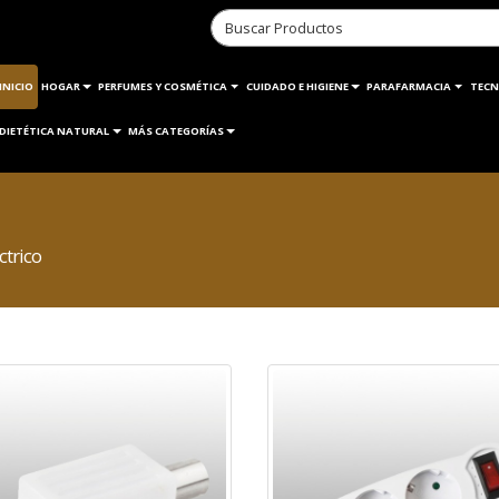
INICIO
HOGAR
PERFUMES Y COSMÉTICA
CUIDADO E HIGIENE
PARAFARMACIA
TECN
DIETÉTICA NATURAL
MÁS CATEGORÍAS
ctrico