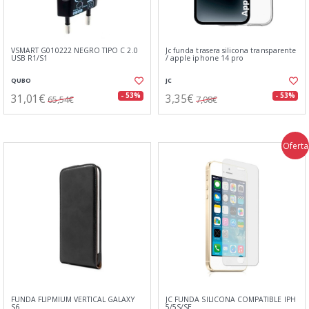
VSMART G010222 NEGRO TIPO C 2.0
Jc funda trasera silicona transparente
USB R1/S1
/ apple iphone 14 pro
QUBO
JC
31,01€
3,35€
- 53%
- 53%
65,54€
7,08€
Oferta
FUNDA FLIPMIUM VERTICAL GALAXY
JC FUNDA SILICONA COMPATIBLE IPH
S6
5/5S/SE