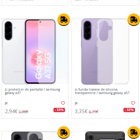
Jc protector de pantalla / samsung
Jc funda trasera de silicona
galaxy a37
transparente / samsung galaxy a57
JC
JC
2,94€
3,35€
- 50%
- 50%
5,88€
6,70€