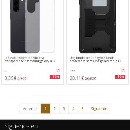
Jc funda trasera de silicona
Uag funda scout negro / funda
transparente / samsung galaxy a37
protectora samsung galaxy tab a11
JC
UAG
3,35€
28,11€
- 50%
- 50%
6,70€
56,22€
Anterior
1
2
3
4
5
Siguiente
Síguenos en: