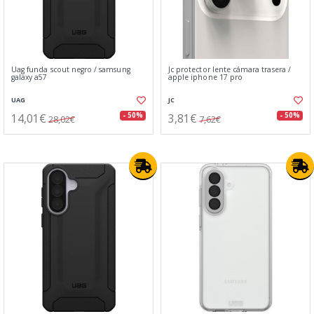
Uag funda scout negro / samsung
Jc protector lente cámara trasera /
galaxy a57
apple iphone 17 pro
UAG
JC
14,01€
3,81€
- 50%
- 50%
28,02€
7,62€