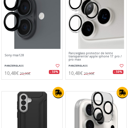
Panzerglass protector de lente⁣
Sony msa128
transparente/ apple iphone 17 pro /
pro max
PANZERGLASS
PANZERGLASS
10,48€
10,48€
- 50%
- 50%
20,96€
20,96€