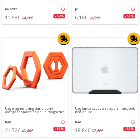
UNOTEC
JC
11,98€
6,18€
- 52%
- 51%
24,90€
12,58€
Uag magnetic ring stand burnt
Uag funda scout ice / apple macbook
orange / soporte de anillo magnético
neo de 13"
UAG
UAG
21,72€
18,84€
- 50%
- 50%
43,44€
37,68€