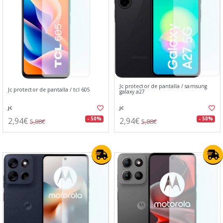
Jc protector de pantalla / samsung
Jc protector de pantalla / tcl 605
galaxy a27
JC
JC
2,94€
2,94€
- 50%
- 50%
5,88€
5,88€