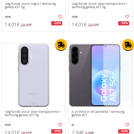
Uag funda scout negro / samsung
Uag funda scout clear transparente /
galaxy a37 5g
samsung galaxy a57 5g
UAG
UAG
14,01€
14,01€
- 50%
- 50%
28,02€
28,02€
Uag funda scout clear transparente /
Jc protector de pantalla / samsung
samsung galaxy a37 5g
galaxy a57
UAG
JC
14,01€
2,94€
- 50%
- 50%
28,02€
5,88€