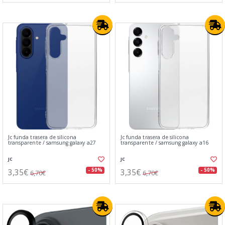
Jc funda trasera de silicona
Jc funda trasera de silicona
transparente / samsung galaxy a27
transparente / samsung galaxy a16
JC
JC
3,35€
3,35€
- 50%
- 50%
6,70€
6,70€