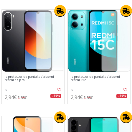
Jc protector de pantalla / xiaomi
Jc protector de pantalla / xiaomi
redmi a7 pro
redmi 15c
JC
JC
2,94€
2,94€
- 50%
- 50%
5,88€
5,88€