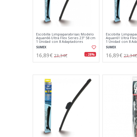
Escobilla Limpiaparabrisas Modelo
Escobilla Limpiap
Aquan66 Ultra Flex Series 23" 58 cm
Aquan61 Ultra Flex
1 Unidad con 8 Adaptadores
1 Unidad con 8 Ad
SUMEX
SUMEX
16,89€
16,89€
- 28%
23,34€
23,34€