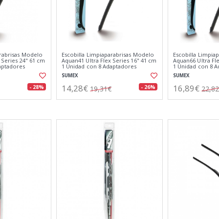
arabrisas Modelo
Escobilla Limpiaparabrisas Modelo
Escobilla Limpia
 Series 24" 61 cm
Aquan41 Ultra Flex Series 16" 41 cm
Aquan66 Ultra Fl
aptadores
1 Unidad con 8 Adaptadores
1 Unidad con 8 
SUMEX
SUMEX
14,28€
16,89€
- 28%
- 26%
19,31€
22,8