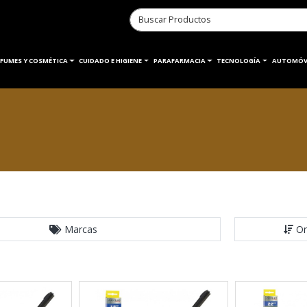
RFUMES Y COSMÉTICA
CUIDADO E HIGIENE
PARAFARMACIA
TECNOLOGÍA
AUTOMÓV
Marcas
Or