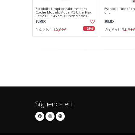
Escobilla Limpiaparabrisas para
Escobilla "inox" 
Coche Modelo Aquan45 Ultra Flex
und
Series 18" 45 cm 1 Unidad con 8
Adaptadores
SUMEX
SUMEX
14,28€
26,85€
- 25%
19,02€
31,81€
Síguenos en: