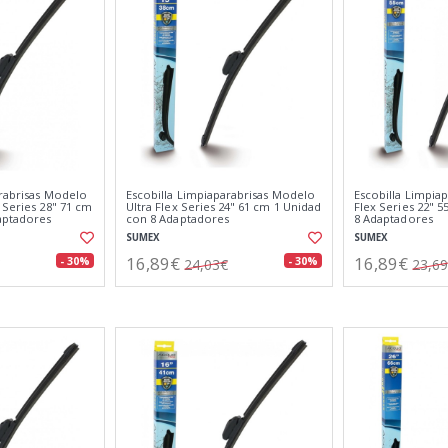
arabrisas Modelo
Escobilla Limpiaparabrisas Modelo
Escobilla Limpiap
 Series 28" 71 cm
Ultra Flex Series 24" 61 cm 1 Unidad
Flex Series 22" 
aptadores
con 8 Adaptadores
8 Adaptadores
SUMEX
SUMEX
16,89€
16,89€
- 30%
- 30%
24,03€
23,6