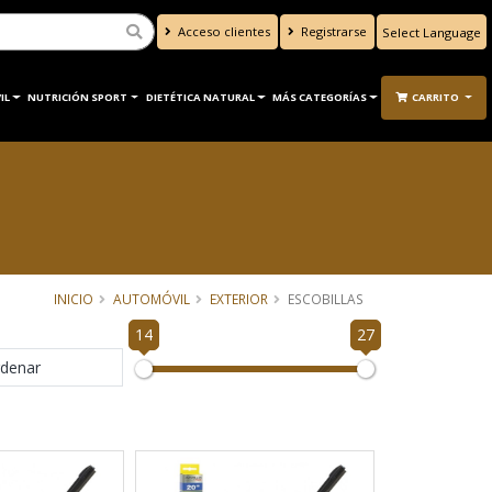
Acceso clientes
Registrarse
Powered by
Translate
IL
NUTRICIÓN SPORT
DIETÉTICA NATURAL
MÁS CATEGORÍAS
CARRITO
INICIO
AUTOMÓVIL
EXTERIOR
ESCOBILLAS
14
27
denar