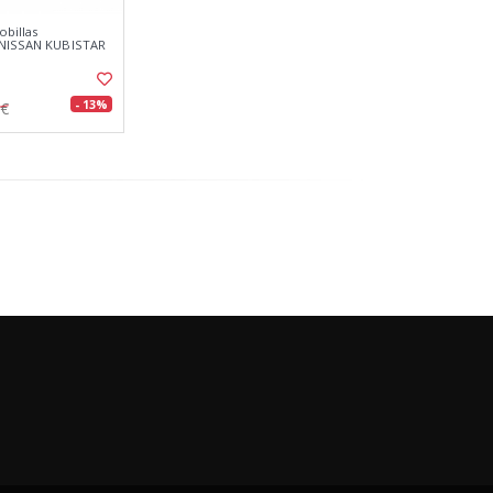
obillas
s NISSAN KUBISTAR
- 13%
8€