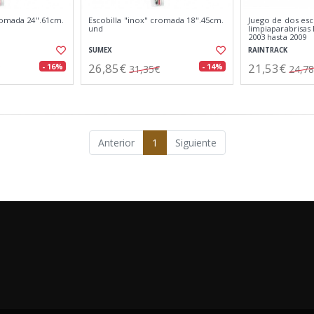
cromada 24".61cm.
Escobilla "inox" cromada 18".45cm.
Juego de dos esc
und
limpiaparabrisa
2003 hasta 2009
SUMEX
RAINTRACK
26,85€
21,53€
- 16%
- 14%
31,35€
24,7
Anterior
1
Siguiente