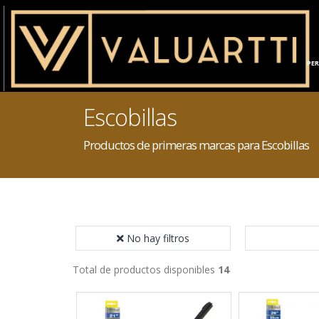
INICIO
HOGAR
PE
Escobillas
Productos de primeras marcas para Escobillas
No hay filtros
Total de productos disponibles
14