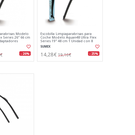
parabrisas Modelo
Escobilla Limpiaparabrisas para
ex Series 26" 66 cm
Coche Modelo Aquan48 Ultra Flex
Adaptadores
Series 19" 48 cm 1 Unidad con 8
Adaptadores
SUMEX
14,28€
- 26%
- 25%
2€
19,16€