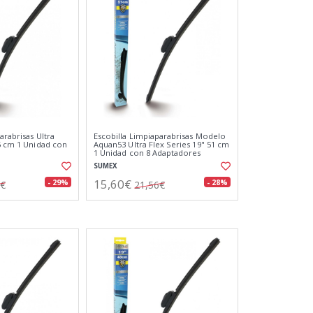
arabrisas Ultra
Escobilla Limpiaparabrisas Modelo
55 cm 1 Unidad con
Aquan53 Ultra Flex Series 19" 51 cm
1 Unidad con 8 Adaptadores
SUMEX
15,60€
- 29%
- 28%
9€
21,56€