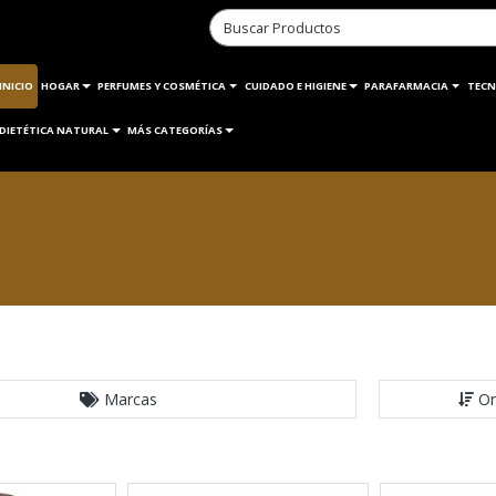
INICIO
HOGAR
PERFUMES Y COSMÉTICA
CUIDADO E HIGIENE
PARAFARMACIA
TECN
DIETÉTICA NATURAL
MÁS CATEGORÍAS
Marcas
Or