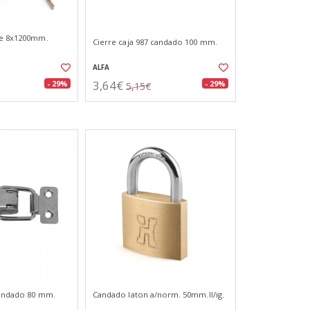
ve 8x1200mm.
Cierre caja 987 candado 100 mm.
ALFA
3,64€
- 29%
- 29%
5,15€
candado 80 mm.
Candado laton a/norm. 50mm.ll/ig.