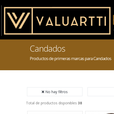
Candados
Productos de primeras marcas para Candados
No hay filtros
Total de productos disponibles
38