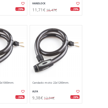
HANDLOCK
11,71€
- 29%
- 29%
16,47€
2x1000mm.
Candado moto 22x1200mm.
ALFA
9,38€
- 28%
- 28%
12,94€