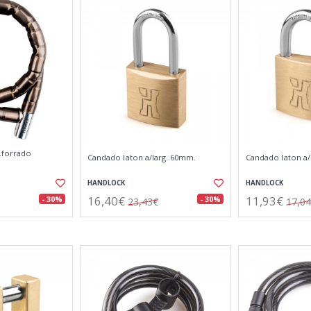
.forrado
Candado laton a/larg. 60mm.
Candado laton a/
HANDLOCK
HANDLOCK
16,40€
11,93€
- 30%
- 30%
23,43€
17,0