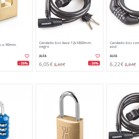
Candado bici llave 12x1800mm.
Candado bici co
po-u 90mm.
negro
azul
ALFA
ALFA
6,05€
6,22€
- 30%
- 30%
8,60€
8,84€