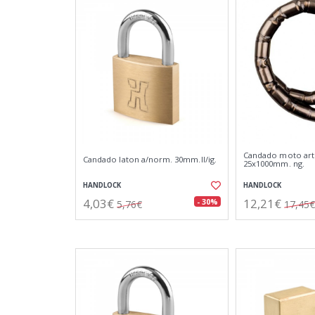
Candado moto art
Candado laton a/norm. 30mm.ll/ig.
25x1000mm. ng.
HANDLOCK
HANDLOCK
4,03€
12,21€
- 30%
5,76€
17,45€