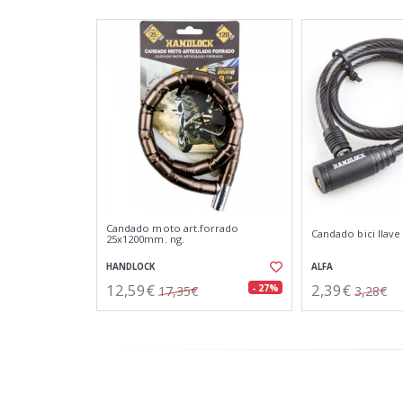
Candado moto art.forrado
Candado bici llav
25x1200mm. ng.
HANDLOCK
ALFA
12,59€
2,39€
- 27%
17,35€
3,28€