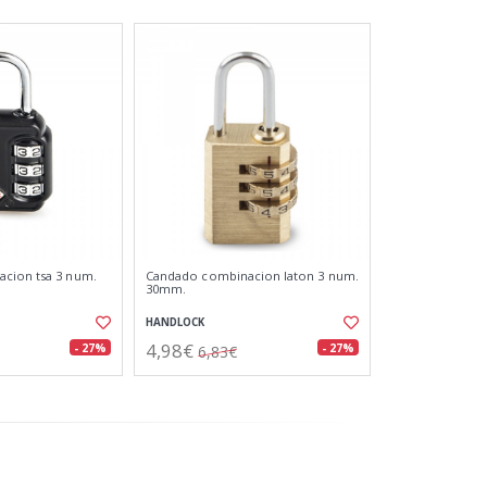
cion tsa 3 num.
Candado combinacion laton 3 num.
30mm.
HANDLOCK
4,98€
- 27%
- 27%
6,83€