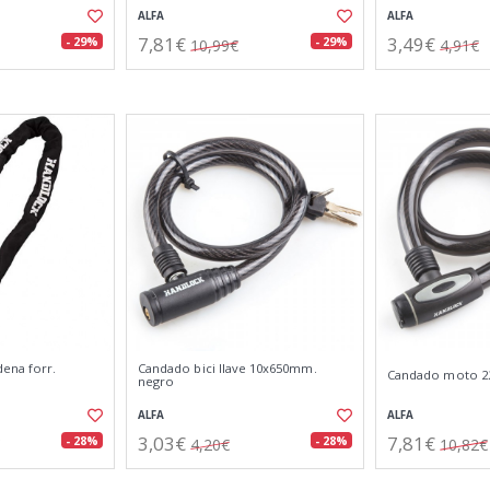
ALFA
ALFA
7,81€
3,49€
- 29%
- 29%
10,99€
4,91€
ena forr.
Candado bici llave 10x650mm.
Candado moto 2
negro
ALFA
ALFA
3,03€
7,81€
- 28%
- 28%
4,20€
10,82€