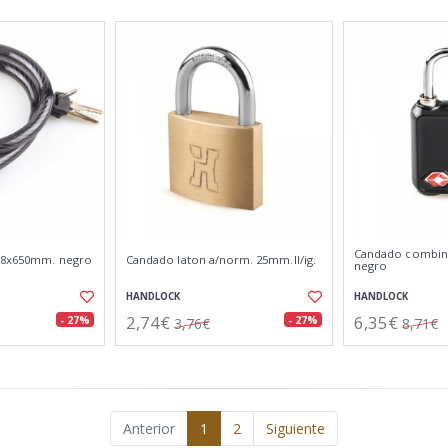
Candado combina
e 8x650mm. negro
Candado laton a/norm. 25mm.ll/ig.
negro
HANDLOCK
HANDLOCK
2,74€
6,35€
- 27%
- 27%
3,76€
8,71€
Anterior
1
2
Siguiente