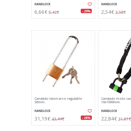
HANDLOCK
HANDLOCK
6,66€
2,54€
- 29%
9,42€
3,58€
Candado laton arco regulable
Candado moto cad
50mm.
10x1000mm.
HANDLOCK
HANDLOCK
31,19€
22,84€
- 28%
43,44€
31,81€