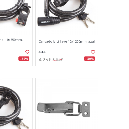
mb. 10x650mm.
Candado bici llave 10x1200mm. azul
ALFA
4,25€
- 30%
- 30%
6,04€