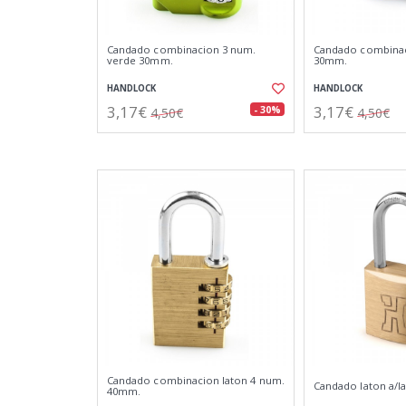
Candado combinacion 3 num.
Candado combinac
verde 30mm.
30mm.
HANDLOCK
HANDLOCK
3,17€
3,17€
- 30%
4,50€
4,50€
Candado combinacion laton 4 num.
Candado laton a/la
40mm.