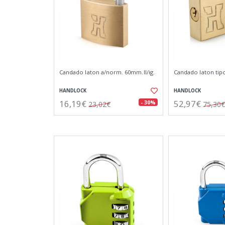
Candado laton a/norm. 60mm.ll/ig.
Candado laton ti
HANDLOCK
HANDLOCK
16,19€
52,97€
- 30%
23,02€
75,30€