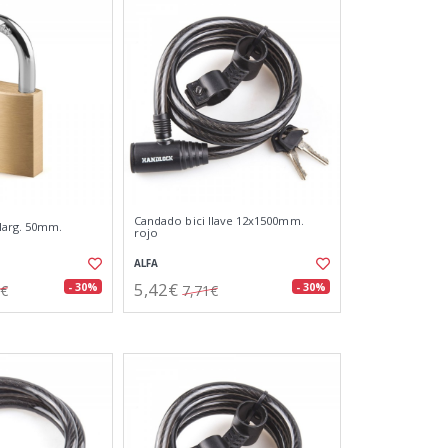
Candado bici llave 12x1500mm.
larg. 50mm.
rojo
ALFA
5,42€
- 30%
- 30%
4€
7,71€