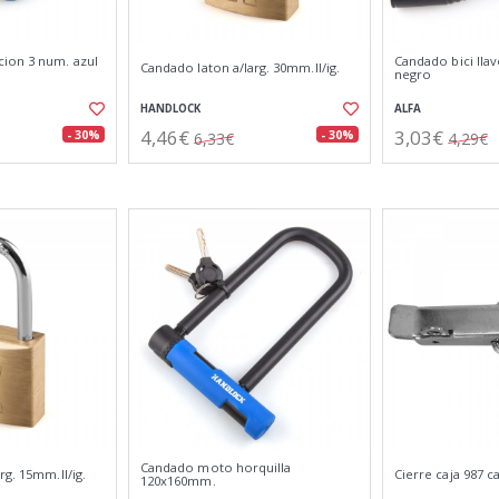
ion 3 num. azul
Candado bici lla
Candado laton a/larg. 30mm.ll/ig.
negro
HANDLOCK
ALFA
4,46€
3,03€
- 30%
- 30%
6,33€
4,29€
Candado moto horquilla
rg. 15mm.ll/ig.
Cierre caja 987 
120x160mm.