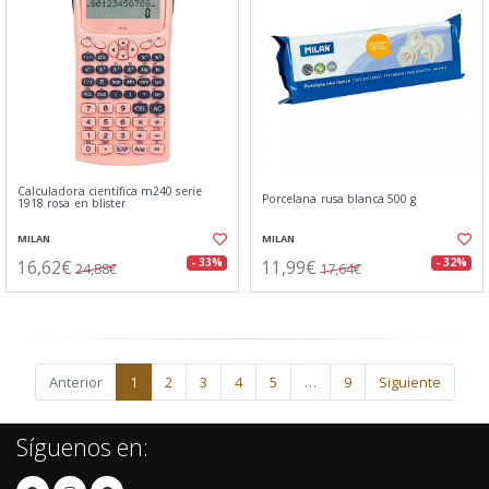
Calculadora científica m240 serie
Porcelana rusa blanca 500 g
1918 rosa en blister
MILAN
MILAN
16,62€
11,99€
- 33%
- 32%
24,88€
17,64€
Anterior
1
2
3
4
5
…
9
Siguiente
Síguenos en: