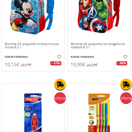
Mochila 3d pequeña mickey mouse
Mochila 3d pequeña los vengadores
house 8,5 l
massive 8,5 l
KARAKTERMANIA
KARAKTERMANIA
10,15€
10,99€
- 47%
- 46%
19,17€
20,33€
Oferta
Oferta