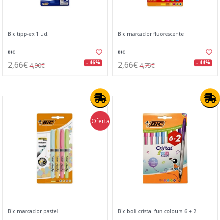
Bic tipp-ex 1 ud.
Bic marcador fluorescente
BIC
BIC
2,66€
2,66€
- 46%
- 44%
4,90€
4,75€
Oferta
Bic marcador pastel
Bic boli cristal fun colours 6 + 2