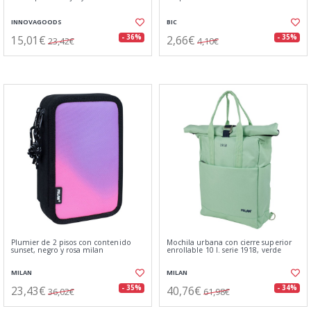
INNOVAGOODS
BIC
15,01€
2,66€
- 36%
- 35%
23,42€
4,10€
Plumier de 2 pisos con contenido
Mochila urbana con cierre superior
sunset, negro y rosa milan
enrollable 10 l. serie 1918, verde
MILAN
MILAN
23,43€
40,76€
- 35%
- 34%
36,02€
61,98€