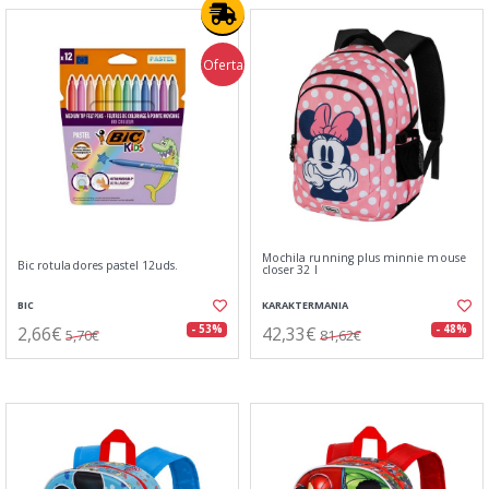
Oferta
Mochila running plus minnie mouse
Bic rotuladores pastel 12uds.
closer 32 l
BIC
KARAKTERMANIA
2,66€
42,33€
- 53%
- 48%
5,70€
81,62€