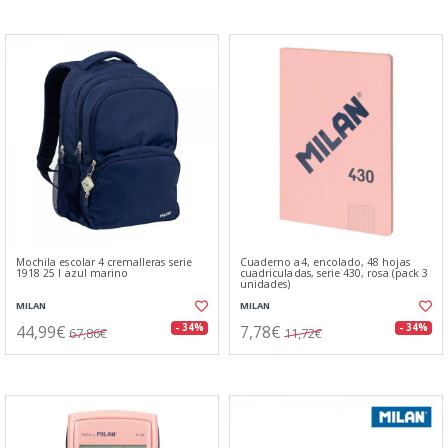
Mochila escolar 4 cremalleras serie
Cuaderno a4, encolado, 48 hojas
1918 25 l azul marino
cuadriculadas, serie 430, rosa (pack 3
unidades)
MILAN
MILAN
44,99€
7,78€
- 34%
- 34%
67,86€
11,72€