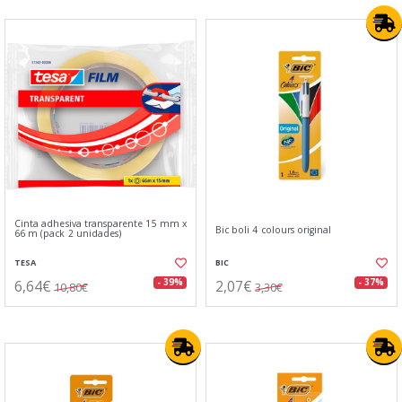
Cinta adhesiva transparente 15 mm x
Bic boli 4 colours original
66 m (pack 2 unidades)
TESA
BIC
6,64€
2,07€
- 39%
- 37%
10,80€
3,30€