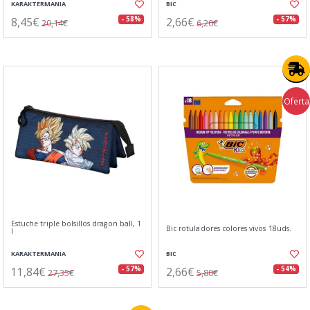
KARAKTERMANIA
BIC
8,45€
2,66€
- 58%
- 57%
20,14€
6,20€
Oferta
Estuche triple bolsillos dragon ball, 1
Bic rotuladores colores vivos 18uds.
l
KARAKTERMANIA
BIC
11,84€
2,66€
- 57%
- 54%
27,35€
5,80€