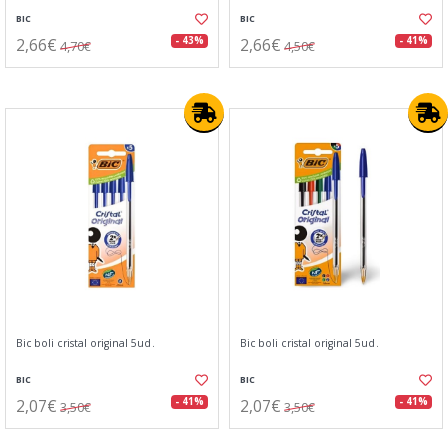
BIC
BIC
2,66€
2,66€
- 43%
- 41%
4,70€
4,50€
Bic boli cristal original 5ud.
Bic boli cristal original 5ud.
BIC
BIC
2,07€
2,07€
- 41%
- 41%
3,50€
3,50€