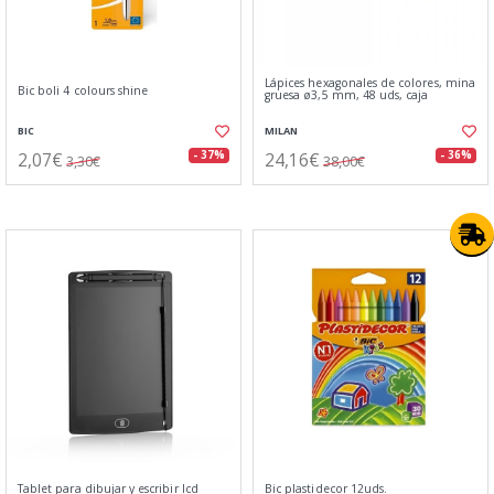
Lápices hexagonales de colores, mina
Bic boli 4 colours shine
gruesa ø3,5 mm, 48 uds, caja
BIC
MILAN
2,07€
24,16€
- 37%
- 36%
3,30€
38,00€
Tablet para dibujar y escribir lcd
Bic plastidecor 12uds.