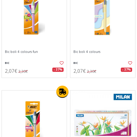
Bic boli 4 colours fun
Bic boli 4 colours
BIC
BIC
2,07€
2,07€
- 37%
- 37%
3,30€
3,30€