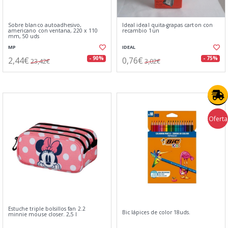
Sobre blanco autoadhesivo,
Ideal ideal quita-grapas carton con
americano con ventana, 220 x 110
recambio 1un
mm, 50 uds
MP
IDEAL
2,44€
0,76€
- 90%
- 75%
23,42€
3,02€
Oferta
Estuche triple bolsillos fan 2.2
Bic lápices de color 18uds.
minnie mouse closer. 2,5 l