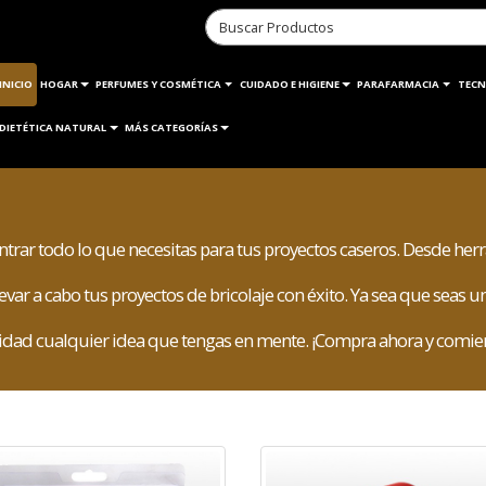
INICIO
HOGAR
PERFUMES Y COSMÉTICA
CUIDADO E HIGIENE
PARAFARMACIA
TECN
DIETÉTICA NATURAL
MÁS CATEGORÍAS
ontrar todo lo que necesitas para tus proyectos caseros. Desde he
var a cabo tus proyectos de bricolaje con éxito. Ya sea que seas un
alidad cualquier idea que tengas en mente. ¡Compra ahora y comien