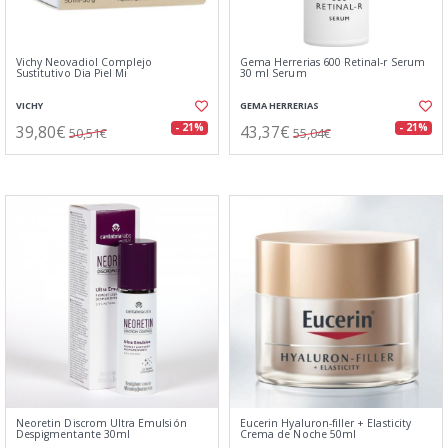
Vichy Neovadiol Complejo
Gema Herrerias 600 Retinal-r Serum
Sustitutivo Dia Piel Mi
30 ml Serum
VICHY
GEMA HERRERIAS
39,80€
43,37€
- 21%
- 21%
50,51€
55,04€
Neoretin Discrom Ultra Emulsión
Eucerin Hyaluron-filler + Elasticity
Despigmentante 30ml
Crema de Noche 50ml