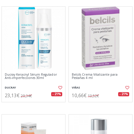
Ducray Keracnyl Sérum Regulador
Belcils Crema Vitalizante para
Anti-imperfecciones 30ml
Pestañas 4 ml
DUCRAY
VIÑAS
23,13€
10,66€
- 21%
- 21%
29,34€
13,52€