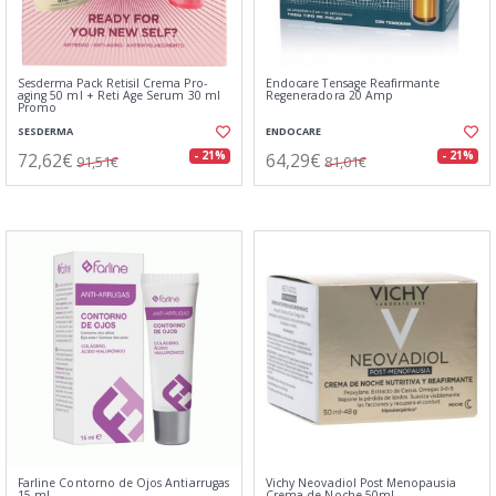
Sesderma Pack Retisil Crema Pro-
Endocare Tensage Reafirmante
aging 50 ml + Reti Age Serum 30 ml
Regeneradora 20 Amp
Promo
SESDERMA
ENDOCARE
72,62€
64,29€
- 21%
- 21%
91,51€
81,01€
Farline Contorno de Ojos Antiarrugas
Vichy Neovadiol Post Menopausia
15 ml
Crema de Noche 50ml