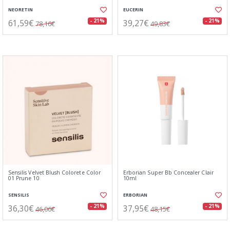
NEORETIN
EUCERIN
61,59€
39,27€
- 21%
- 21%
78,16€
49,83€
Sensilis Velvet Blush Colorete Color
Erborian Super Bb Concealer Clair
01 Prune 10
10ml
SENSILIS
ERBORIAN
36,30€
37,95€
- 21%
- 21%
46,06€
48,15€