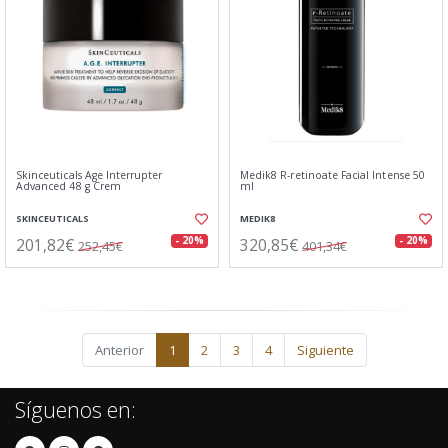
Skinceuticals Age Interrupter
Medik8 R-retinoate Facial Intense 50
Advanced 48 g Crem
ml
SKINCEUTICALS
MEDIK8
201,82€
320,85€
- 20%
- 20%
252,45€
401,34€
Anterior
1
2
3
4
Siguiente
Síguenos en: