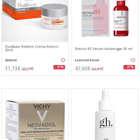
Fluidbase Rederm Crema Retinol
Retinol B3 Serum Antiarrugas 30 ml
30ml
GENOVE
LA ROCHE POSAY
31,73€
47,60€
- 21%
- 21%
40,27€
60,41€