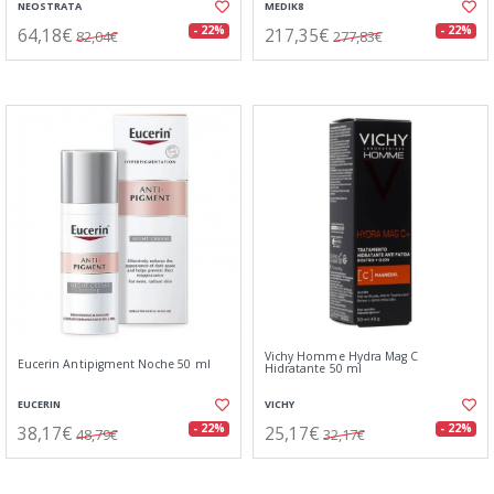
NEOSTRATA
MEDIK8
64,18€
217,35€
- 22%
- 22%
82,04€
277,83€
Vichy Homme Hydra Mag C
Eucerin Antipigment Noche 50 ml
Hidratante 50 ml
EUCERIN
VICHY
38,17€
25,17€
- 22%
- 22%
48,79€
32,17€