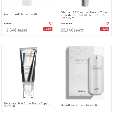
Erborian BB Cream al Ginseng Tono
Avene Cicalfate Crema 40ml
Nude (Medio) SPF 20 Efecto Piel de
Bebé 15 ml
AVÈNE
ERBORIAN
12,54€
26,34€
- 22%
- 22%
16,03€
33,67€
Neostrata Skin Active Matrix Support
Medik8 R-retinoate Facial 50 ml
Spf30 50 ml