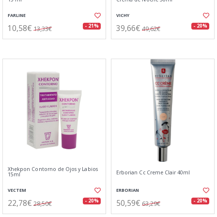
FARLINE
VICHY
10,58€
39,66€
- 21%
- 20%
13,33€
49,62€
Xhekpon Contorno de Ojos y Labios
Erborian Cc Creme Clair 40ml
15ml
VECTEM
ERBORIAN
22,78€
50,59€
- 20%
- 20%
28,50€
63,29€