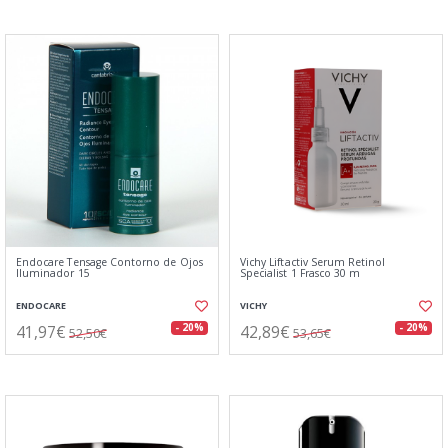
Endocare Tensage Contorno de Ojos
Vichy Liftactiv Serum Retinol
Iluminador 15
Specialist 1 Frasco 30 m
ENDOCARE
VICHY
41,97€
42,89€
- 20%
- 20%
52,50€
53,65€