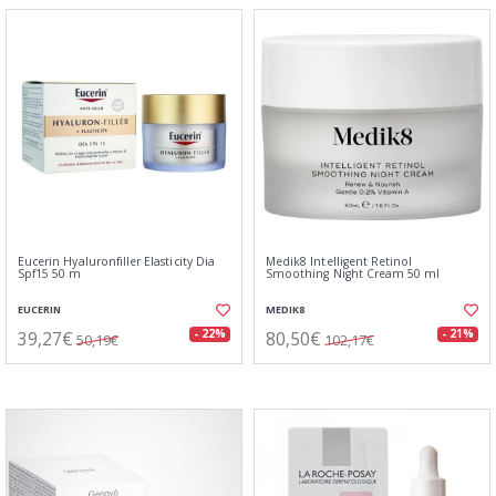
Eucerin Hyaluronfiller Elasticity Dia
Medik8 Intelligent Retinol
Spf15 50 m
Smoothing Night Cream 50 ml
EUCERIN
MEDIK8
39,27€
80,50€
- 22%
- 21%
50,19€
102,17€