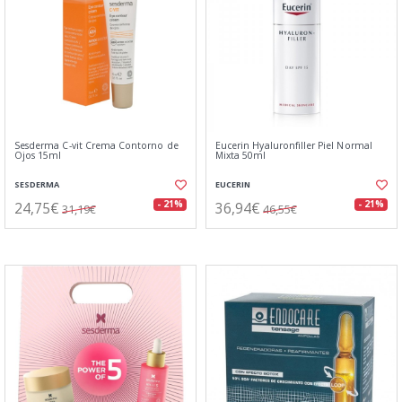
Sesderma C-vit Crema Contorno de
Eucerin Hyaluronfiller Piel Normal
Ojos 15ml
Mixta 50ml
SESDERMA
EUCERIN
24,75€
36,94€
- 21%
- 21%
31,19€
46,55€