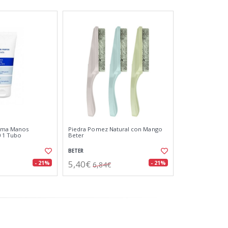
ema Manos
Piedra Pomez Natural con Mango
 1 Tubo
Beter
BETER
5,40€
- 21%
- 21%
6,84€