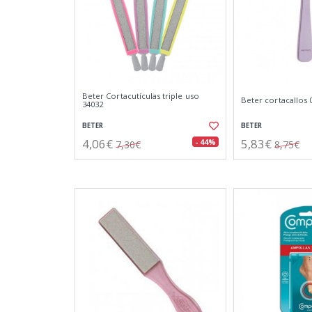
Beter Cortacutículas triple uso
Beter cortacallos 
34032
BETER
BETER
4,06€
5,83€
- 44%
7,30€
8,75€