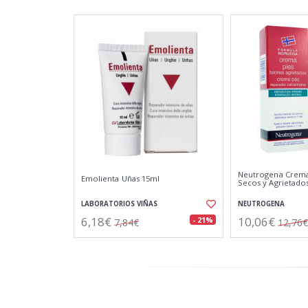
Neutrogena Crema 
Emolienta Uñas 15ml
Secos y Agrietado
LABORATORIOS VIÑAS
NEUTROGENA
6,18€
10,06€
- 21%
7,84€
12,76€