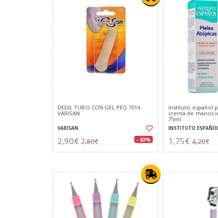
DEDIL TUBO CON GEL PEQ 7014
Instituto español p
VARISAN
crema de manos in
75ml
VARISAN
INSTITUTO ESPAÑO
2,90€
1,75€
- 63%
7,80€
4,20€