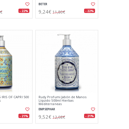
BETER
9,24€
- 22%
- 22%
1€
11,80€
IRIS OF CAPRI 500
Rudy Profumi Jabón de Manos
s
Líquido 500ml Hierbas
Mediterraneas
EMPSEPHAR
9,52€
- 21%
- 21%
12,08€