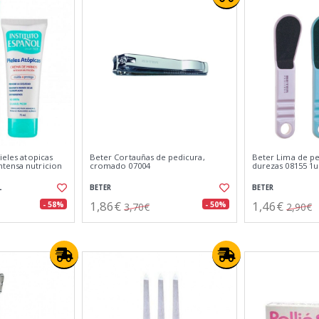
ieles atopicas
Beter Cortauñas de pedicura,
Beter Lima de pe
tensa nutricion
cromado 07004
durezas 08155 1
L
BETER
BETER
1,86€
1,46€
- 58%
- 50%
3,70€
2,90€