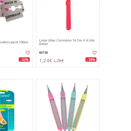
Lima Uñas Corindon 16 Cm X 4 Uds
acallos pack 100un
Beter
BETER
1,24€
- 32%
- 30%
1,78€