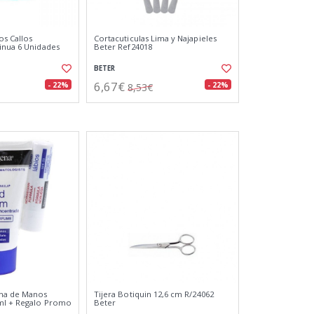
s Callos
Cortacuticulas Lima y Najapieles
inua 6 Unidades
Beter Ref24018
BETER
6,67€
- 22%
- 22%
8,53€
ma de Manos
Tijera Botiquin 12,6 cm R/24062
ml + Regalo Promo
Beter