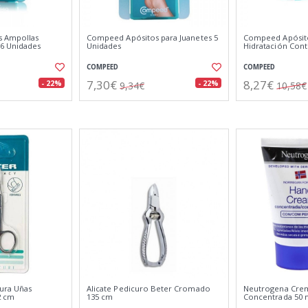
 Ampollas
Compeed Apósitos para Juanetes 5
Compeed Apósito
6 Unidades
Unidades
Hidratación Cont
COMPEED
COMPEED
7,30€
8,27€
- 22%
- 22%
9,34€
10,58€
cura Uñas
Alicate Pedicuro Beter Cromado
Neutrogena Cre
2 cm
135 cm
Concentrada 50 