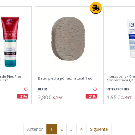
de Pies Pies
Interapothek Cr
Beter piedra pómez natural 1 ud
s 50ml
Concentrada Q10
BETER
INTERAPOTHEK
2,80€
1,95€
- 21%
- 21%
3,55€
2,47€
Anterior
1
2
3
4
Siguiente