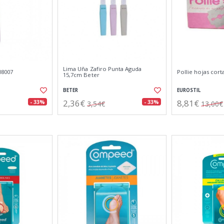
Lima Uña Zafiro Punta Aguda
08007
Pollie hojas cort
15,7cm Beter
BETER
EUROSTIL
2,36€
8,81€
- 33%
- 33%
3,54€
13,00€