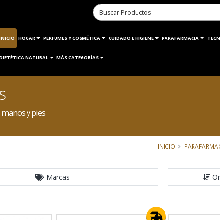
INICIO
HOGAR
PERFUMES Y COSMÉTICA
CUIDADO E HIGIENE
PARAFARMACIA
TECN
DIETÉTICA NATURAL
MÁS CATEGORÍAS
s
 manos y pies
INICIO
PARAFARMA
Marcas
Or