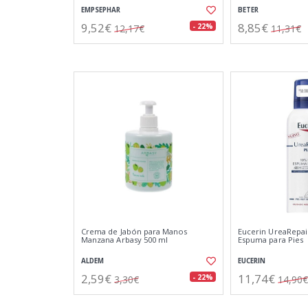
EMPSEPHAR
BETER
9,52€
8,85€
- 22%
12,17€
11,31€
Crema de Jabón para Manos
Eucerin UreaRepai
Manzana Arbasy 500 ml
Espuma para Pies
ALDEM
EUCERIN
2,59€
11,74€
- 22%
3,30€
14,90€