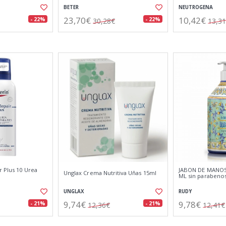
BETER
NEUTROGENA
23,70€
10,42€
- 22%
- 22%
30,28€
13,3
r Plus 10 Urea
JABON DE MANOS 
Unglax Crema Nutritiva Uñas 15ml
ML sin parabeno
UNGLAX
RUDY
9,74€
9,78€
- 21%
- 21%
12,36€
12,41€