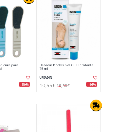
dicura para
Ureadin Podos Gel Oil Hidratante
ud
75 ml
UREADIN
10,55€
- 50%
- 46%
19,50€