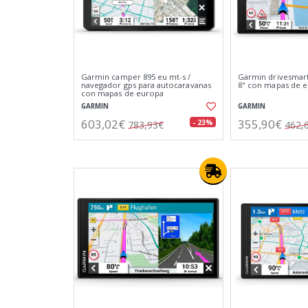
Garmin camper 895 eu mt-s /
Garmin drivesmart 
navegador gps para autocaravanas
8" con mapas de e
con mapas de europa
GARMIN
GARMIN
603,02€
355,90€
- 23%
783,93€
462,