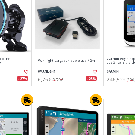
 coche
Garmin edge exp
Warnlight cargador doble usb / 2m
w
gps 3" para bicicl
WARNLIGHT
GARMIN
6,76€
246,52€
- 27%
- 23%
8,79€
320