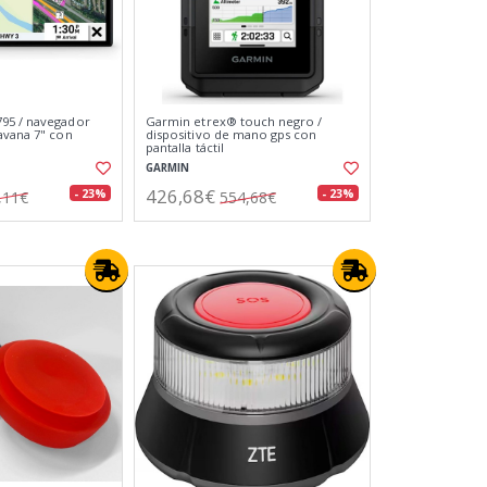
95 / navegador
Garmin etrex® touch negro /
avana 7" con
dispositivo de mano gps con
pantalla táctil
GARMIN
426,68€
- 23%
- 23%
,11€
554,68€