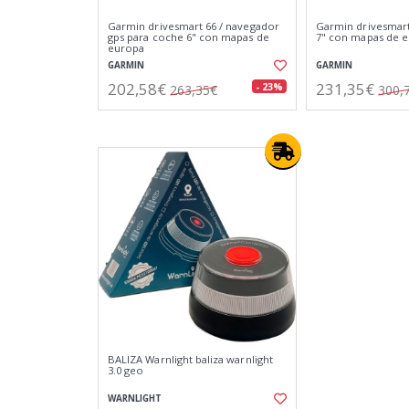
Garmin drivesmart 66 / navegador
Garmin drivesmart 
gps para coche 6" con mapas de
7" con mapas de e
europa
GARMIN
GARMIN
202,58€
231,35€
- 23%
263,35€
300,
BALIZA Warnlight baliza warnlight
3.0 geo
WARNLIGHT