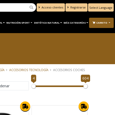
Acceso clientes
Registrarse
Powered by
Translate
IL
NUTRICIÓN SPORT
DIETÉTICA NATURAL
MÁS CATEGORÍAS
CARRITO
GÍA
ACCESORIOS TECNOLOGÍA
ACCESORIOS COCHES
4
604
denar