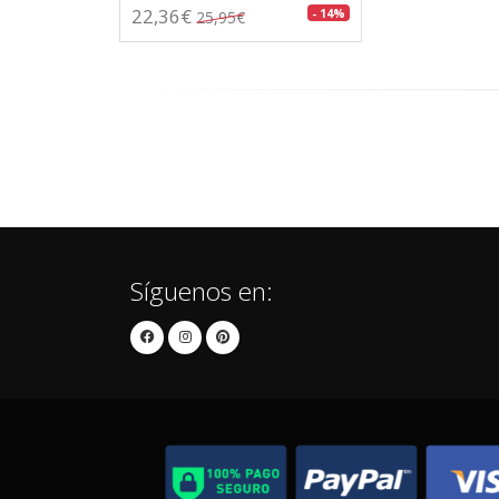
22,36€
- 14%
25,95€
Síguenos en: