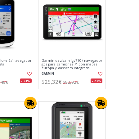
lore 2 / navegador
Garmin dezlcam lgv710 / navegador
eta
gps para camiones 7" con mapas
europa y dashcam integrada
GARMIN
525,32€
- 23%
- 23%
,48€
682,92€