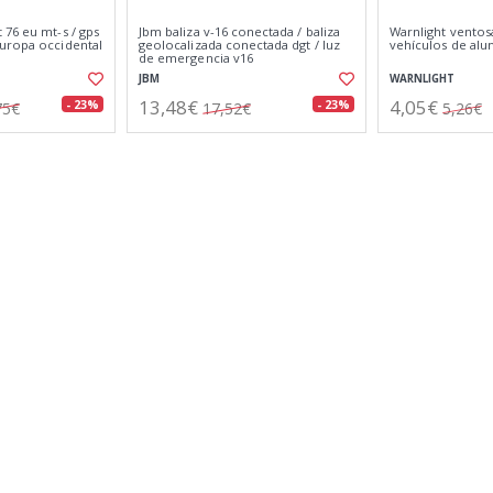
76 eu mt-s / gps
Jbm baliza v-16 conectada / baliza
Warnlight ventosa
uropa occidental
geolocalizada conectada dgt / luz
vehículos de alu
de emergencia v16
JBM
WARNLIGHT
13,48€
4,05€
- 23%
- 23%
75€
17,52€
5,26€