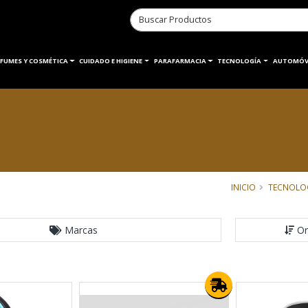
RFUMES Y COSMÉTICA
CUIDADO E HIGIENE
PARAFARMACIA
TECNOLOGÍA
AUTOMÓV
INICIO
TECNOLO
Marcas
Or