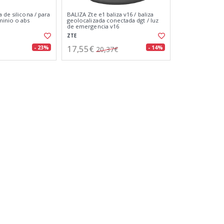
 de silicona / para
BALIZA Zte e1 baliza v16 / baliza
minio o abs
geolocalizada conectada dgt / luz
de emergencia v16
ZTE
17,55€
- 23%
- 14%
20,37€