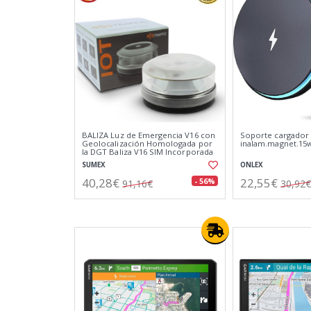
BALIZA Luz de Emergencia V16 con
Soporte cargador
Geolocalización Homologada por
inalam.magnet.15
la DGT Baliza V16 SIM Incorporada
Clasificación IP-54
SUMEX
ONLEX
40,28€
22,55€
- 56%
91,16€
30,92€