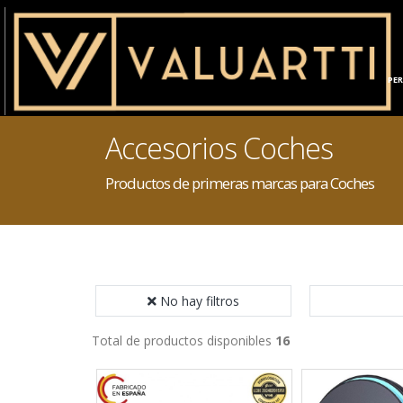
INICIO
HOGAR
PE
Accesorios Coches
Productos de primeras marcas para Coches
No hay filtros
Total de productos disponibles
16