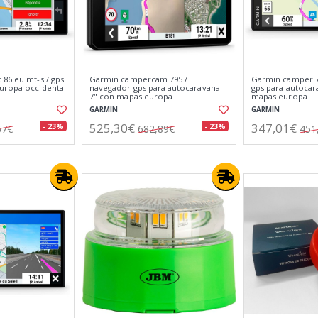
86 eu mt-s / gps
Garmin campercam 795 /
Garmin camper 7
uropa occidental
navegador gps para autocaravana
gps para autocar
7" con mapas europa
mapas europa
GARMIN
GARMIN
525,30€
347,01€
- 23%
- 23%
67€
682,89€
451