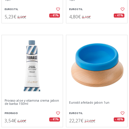
EUROSTIL
EUROSTIL
5,23€
4,80€
- 41%
- 41%
8,90€
8,16€
Proraso aloe y vitamina crema jabon
Eurostil afeitado jabon 1un
de barba 150ml
PRORASO
EUROSTIL
3,54€
22,27€
- 41%
- 40%
6,00€
37,02€