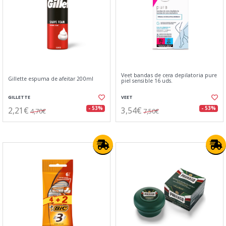
Veet bandas de cera depilatoria pure
Gillette espuma de afeitar 200ml
piel sensible 16 uds.
GILLETTE
VEET
2,21€
3,54€
- 53%
- 53%
4,70€
7,50€