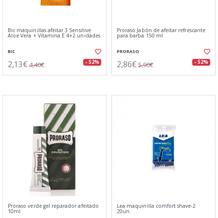
Bic maquinillas afeitar 3 Sensitive
Proraso Jabón de afeitar refrescante
Aloe Vera + Vitamina E 4+2 unidades
para barba 150 ml
BIC
PRORASO
2,13€
2,86€
- 52%
- 52%
4,40€
5,90€
Proraso verde gel reparador afeitado
Lea maquinilla comfort shave-2
10ml
20un.