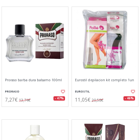
Proraso barba dura balsamo 100ml
Eurostil depilacion kit completo 1un
PRORASO
EUROSTIL
7,27€
11,05€
- 47%
- 46%
13,74€
20,58€