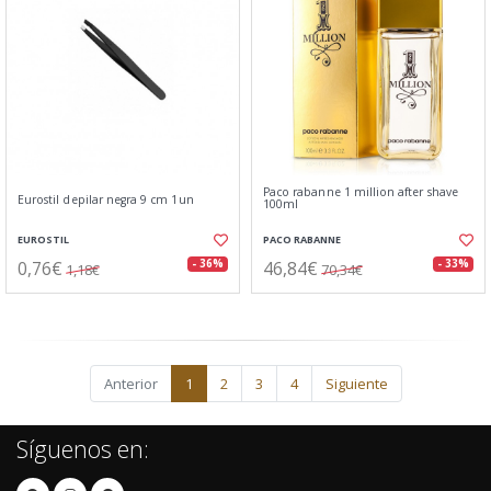
Paco rabanne 1 million after shave
Eurostil depilar negra 9 cm 1un
100ml
EUROSTIL
PACO RABANNE
0,76€
46,84€
- 36%
- 33%
1,18€
70,34€
Anterior
1
2
3
4
Siguiente
Síguenos en: