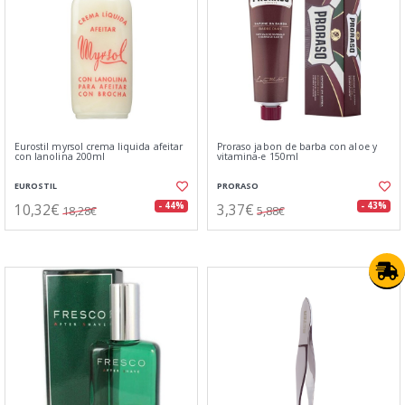
Eurostil myrsol crema liquida afeitar
Proraso jabon de barba con aloe y
con lanolina 200ml
vitamina-e 150ml
EUROSTIL
PRORASO
10,32€
3,37€
- 44%
- 43%
18,28€
5,88€