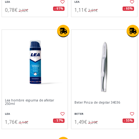
LEA
LEA
0,78€
1,11€
- 61%
- 60%
2,02€
2,81€
Lea hombre espuma de afeitar
Beter Pinza de depilar 34036
250ml
LEA
BETER
1,76€
1,49€
- 57%
- 55%
4,14€
3,29€