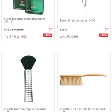
Victor parfums fresco after shave
Beter Pinza de depilar 34001
100ml
VICTOR PARFUMS
BETER
12,11€
2,60€
- 42%
- 42%
21,00€
4,50€
Eurostil barbero cepillo plateado
Eurostil cuello cepillo barbero pack
1un
1un