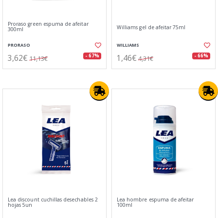
Proraso green espuma de afeitar
Williams gel de afeitar 75ml
300ml
PRORASO
WILLIAMS
3,62€
1,46€
- 67%
- 66%
11,13€
4,31€
Lea discount cuchillas desechables 2
Lea hombre espuma de afeitar
hojas 5un
100ml