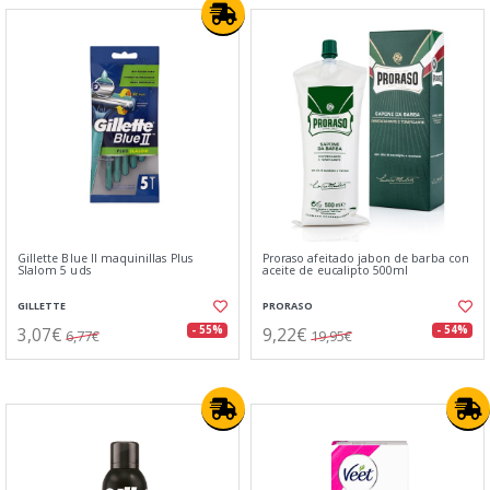
Gillette Blue II maquinillas Plus
Proraso afeitado jabon de barba con
Slalom 5 uds
aceite de eucalipto 500ml
GILLETTE
PRORASO
3,07€
9,22€
- 55%
- 54%
6,77€
19,95€