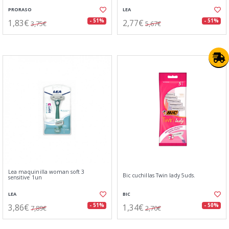
PRORASO
LEA
1,83€
2,77€
- 51%
- 51%
3,75€
5,67€
Lea maquinilla woman soft 3
Bic cuchillas Twin lady 5uds.
sensitive 1un
LEA
BIC
3,86€
1,34€
- 51%
- 50%
7,89€
2,70€