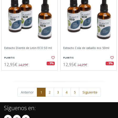
Extracto Diente de León ECO 50 ml
Extracto Cola de caballo eco 50ml
PLANTIS
PLANTIS
12,95€
12,95€
- 9%
- 9%
14,25€
14,25€
Anterior
1
2
3
4
5
Siguiente
Síguenos en: