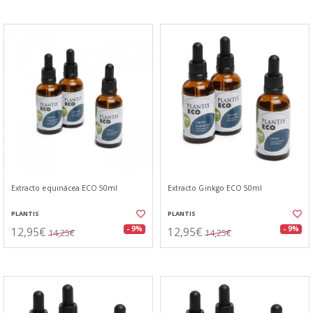
Extracto equinácea ECO 50ml
Extracto Ginkgo ECO 50ml
PLANTIS
PLANTIS
12,95€
12,95€
- 9%
- 9%
14,25€
14,25€