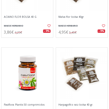
ACIANO FLOR BOLSA 40 G
Malva flor bolsa 40gr
MAESE HERBARIO
MAESE HERBARIO
3,86€
4,95€
- 9%
- 9%
4,25€
5,45€
Pasiflora Plantis 50 comprimidos
Harpagofito raiz bolsa 40 gr.