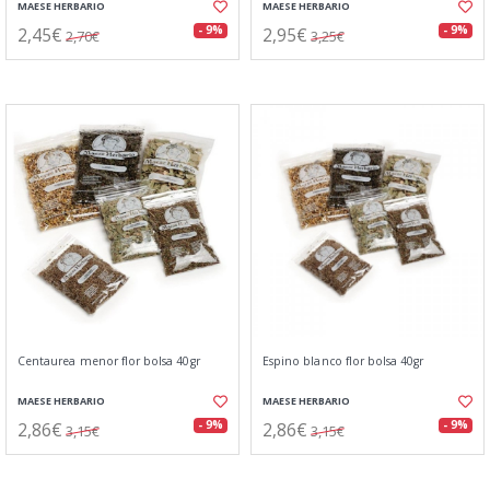
MAESE HERBARIO
MAESE HERBARIO
2,45€
2,95€
- 9%
- 9%
2,70€
3,25€
Centaurea menor flor bolsa 40gr
Espino blanco flor bolsa 40gr
MAESE HERBARIO
MAESE HERBARIO
2,86€
2,86€
- 9%
- 9%
3,15€
3,15€