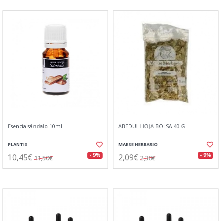
Esencia sándalo 10ml
ABEDUL HOJA BOLSA 40 G
PLANTIS
MAESE HERBARIO
10,45€
2,09€
- 9%
- 9%
11,50€
2,30€