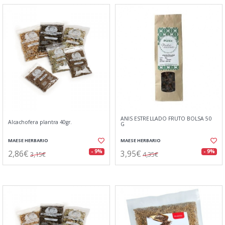
ANIS ESTRELLADO FRUTO BOLSA 50
Alcachofera plantra 40gr.
G
MAESE HERBARIO
MAESE HERBARIO
2,86€
3,95€
- 9%
- 9%
3,15€
4,35€