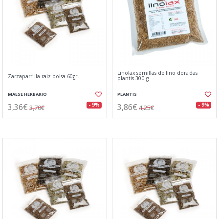
Linolax semillas de lino doradas
Zarzaparrilla raiz bolsa 60gr.
plantis 300 g
MAESE HERBARIO
PLANTIS
3,36€
3,86€
- 9%
- 9%
3,70€
4,25€