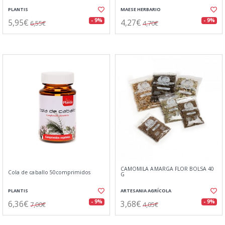
PLANTIS
MAESE HERBARIO
5,95€
4,27€
- 9%
- 9%
6,55€
4,70€
CAMOMILA AMARGA FLOR BOLSA 40
Cola de caballo 50comprimidos
G
PLANTIS
ARTESANIA AGRÍCOLA
6,36€
3,68€
- 9%
- 9%
7,00€
4,05€