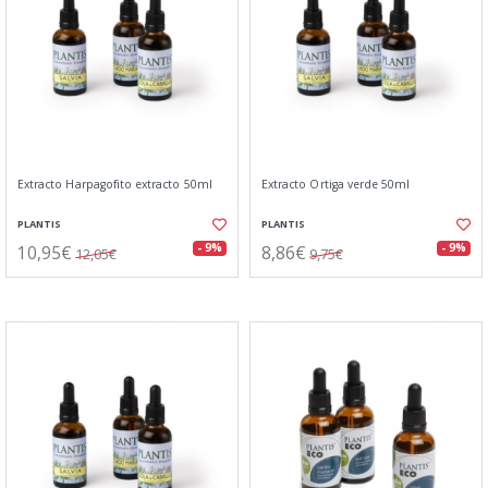
Extracto Harpagofito extracto 50ml
Extracto Ortiga verde 50ml
PLANTIS
PLANTIS
10,95€
8,86€
- 9%
- 9%
12,05€
9,75€