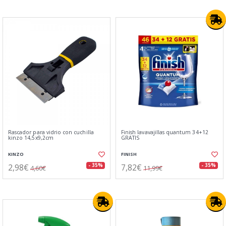
Rascador para vidrio con cuchilla
Finish lavavajillas quantum 34+12
kinzo 14,5x9,2cm
GRATIS
KINZO
FINISH
2,98€
7,82€
- 35%
- 35%
4,60€
11,99€