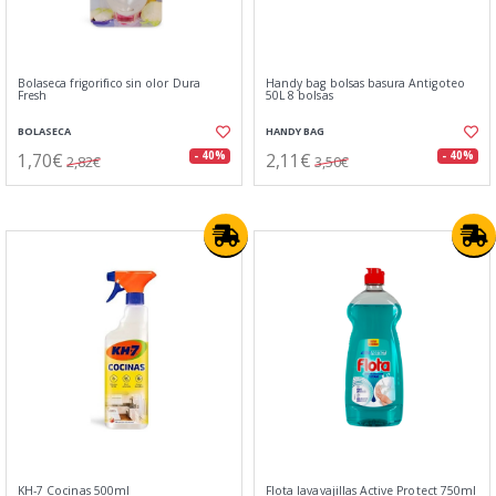
Bolaseca frigorifico sin olor Dura
Handy bag bolsas basura Antigoteo
Fresh
50L 8 bolsas
BOLASECA
HANDY BAG
1,70€
2,11€
- 40%
- 40%
2,82€
3,50€
KH-7 Cocinas 500ml
Flota lavavajillas Active Protect 750ml