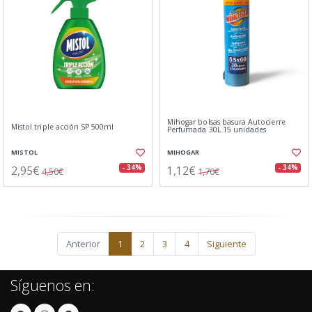
Mihogar bolsas basura Autocierre
Mistol triple acción SP 500ml
Perfumada 30L 15 unidades
MISTOL
MIHOGAR
2,95€
1,12€
- 34%
- 34%
4,50€
1,70€
Anterior
1
2
3
4
Siguiente
Síguenos en: