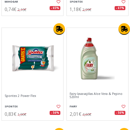
MIHOGAR
SPONTEX
0,74€
1,18€
- 65%
- 61%
2,10€
2,99€
Fairy lavavajillas Aloe Vera & Pepino
Spontex 2 Power Flex
520ml
SPONTEX
FAIRY
0,83€
2,01€
- 56%
- 56%
1,90€
4,60€