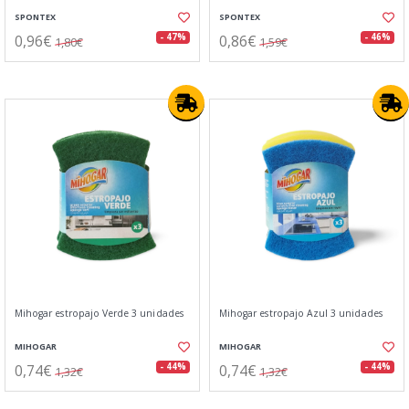
SPONTEX
SPONTEX
0,96€
0,86€
- 47%
- 46%
1,80€
1,59€
Mihogar estropajo Verde 3 unidades
Mihogar estropajo Azul 3 unidades
MIHOGAR
MIHOGAR
0,74€
0,74€
- 44%
- 44%
1,32€
1,32€