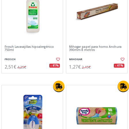
Frosch Lavavajillas hipoalergénico
Mihogar papel para horno Anchura
750ml
390mm 8 metros
FROSCH
MIHOGAR
2,51€
1,27€
- 41%
- 41%
4,25€
2,15€