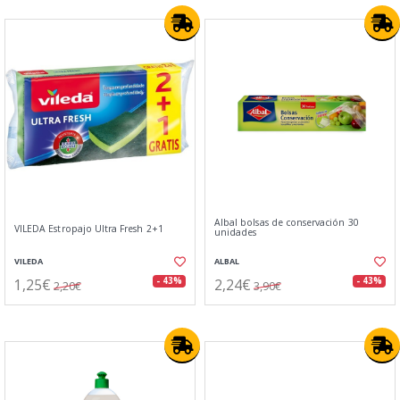
Albal bolsas de conservación 30
VILEDA Estropajo Ultra Fresh 2+1
unidades
VILEDA
ALBAL
1,25€
2,24€
- 43%
- 43%
2,20€
3,90€