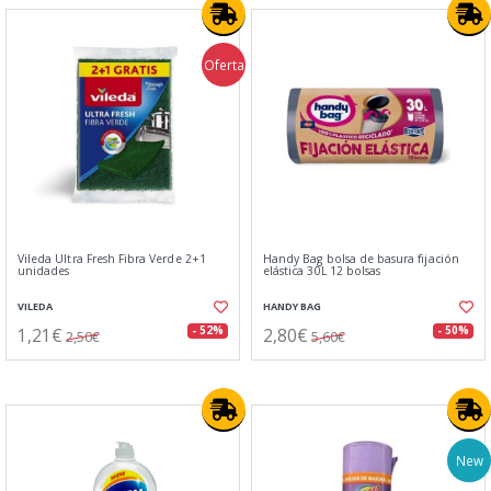
Oferta
Vileda Ultra Fresh Fibra Verde 2+1
Handy Bag bolsa de basura fijación
unidades
elástica 30L 12 bolsas
VILEDA
HANDY BAG
1,21€
2,80€
- 52%
- 50%
2,50€
5,60€
New