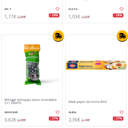
KH-7
FLOTA
1,77€
1,03€
- 39%
- 38%
2,90€
1,65€
Mihogar estropajo acero inoxidable
Albal papel de horno 8mt
2+1 GRATIS
MIHOGAR
ALBAL
0,62€
2,36€
- 37%
- 37%
0,99€
3,74€