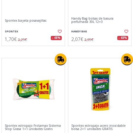
Handy Bag bolsas de basura
Spontex bayeta posavajillas
perfumada 30L 12+3
SPONTEX
HANDY BAG
1,70€
2,07€
- 48%
- 48%
3,25€
3,95€
Spontex estropajo Frotamax Sistema
Spontex estropajo acero inoxidable
Stop Grasa 1+1 unidades Gratis
bolsa 2+1 unidades GRATIS