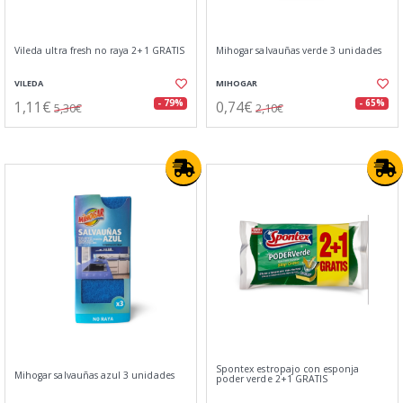
Vileda ultra fresh no raya 2+1 GRATIS
Mihogar salvauñas verde 3 unidades
VILEDA
MIHOGAR
1,11€
0,74€
- 79%
- 65%
5,30€
2,10€
Spontex estropajo con esponja
Mihogar salvauñas azul 3 unidades
poder verde 2+1 GRATIS