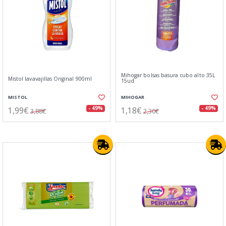
Mihogar bolsas basura cubo alto 35L
Mistol lavavajillas Original 900ml
15ud
MISTOL
MIHOGAR
1,99€
1,18€
- 49%
- 49%
3,88€
2,30€