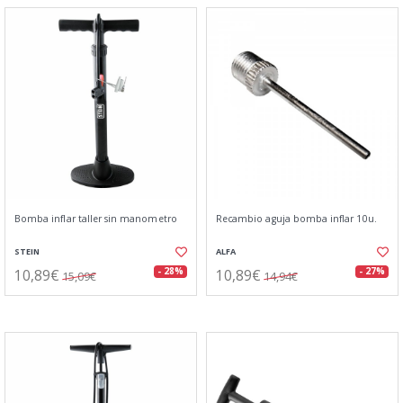
Bomba inflar taller sin manometro
Recambio aguja bomba inflar 10u.
STEIN
ALFA
10,89€
10,89€
- 28%
- 27%
15,09€
14,94€