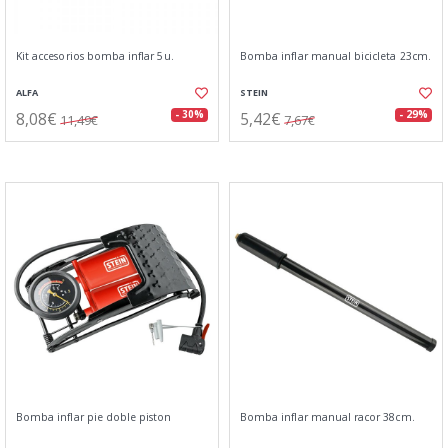
Kit accesorios bomba inflar 5u.
Bomba inflar manual bicicleta 23cm.
ALFA
STEIN
8,08€
5,42€
- 30%
- 29%
11,49€
7,67€
Bomba inflar pie doble piston
Bomba inflar manual racor 38cm.