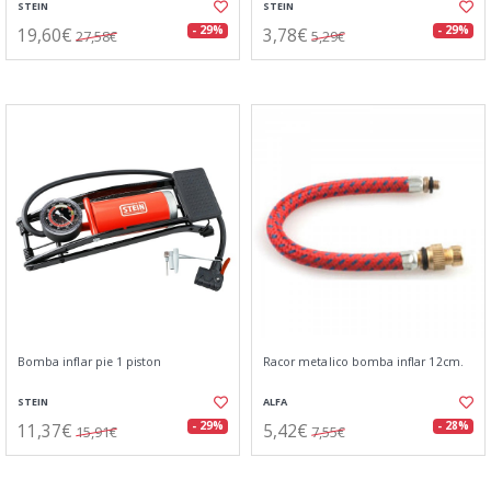
STEIN
STEIN
19,60€
3,78€
- 29%
- 29%
27,58€
5,29€
Bomba inflar pie 1 piston
Racor metalico bomba inflar 12cm.
STEIN
ALFA
11,37€
5,42€
- 29%
- 28%
15,91€
7,55€