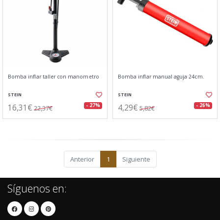
Bomba inflar taller con manometro
Bomba inflar manual aguja 24cm.
STEIN
STEIN
16,31€
4,29€
- 27%
- 26%
22,37€
5,82€
Anterior
1
Siguiente
Síguenos en: