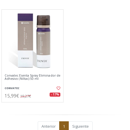
Convatec Esenta Spray Eliminador de
Adhesivo (Niltac) 50 ml
CONVATEC
15,99€
- 17%
19,27€
Anterior
1
Siguiente