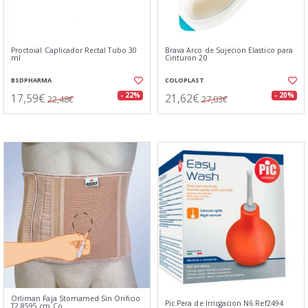
Proctoial Caplicador Rectal Tubo 30
Brava Arco de Sujecion Elastico para
ml
Cinturon 20
BSDPHARMA
COLOPLAST
17,59€
21,62€
- 22%
- 20%
22,48€
27,03€
Orliman Faja Stomamed Sin Orificio
Pic Pera de Irricgacion N6 Ref2494
T2 8595 cm Co