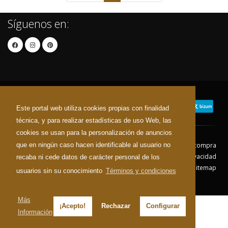
Síguenos en:
Este portal web utiliza cookies propias con finalidad
técnica, y para realizar estadísticas de uso Web, las
cookies se usan para la personalización de anuncios
que en ningún caso hacen identificable al usuario no
Contacto
Aviso Legal
Condiciones de compra
Política de envíos
Política de devolución
Política de Privacidad
recaba ni cede datos de carácter personal de los
Política de Cookies
Sitemap
usuarios sin su conocimiento
Términos y condiciones
© 2026 - Todos los derechos reservados.
Más
¡Acepto!
Rechazar
Configurar
Información