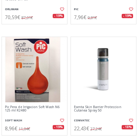
ORLIMAN
PIC
70,59€
7,96€
- 19%
- 19%
87,01€
9,81€
Pic Pera de Irrigacion Soft Wash N6
Esenta Skin Barrier Proteccion
125 ml R2480
Cutanea Spray 50
SOFT WASH
CONVATEC
8,96€
22,43€
- 19%
- 18%
11,04€
27,24€