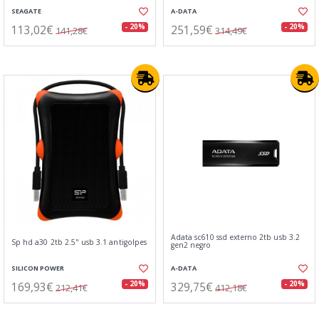
SEAGATE
A-DATA
113,02€
251,59€
- 20%
- 20%
141,28€
314,49€
Adata sc610 ssd externo 2tb usb 3.2
Sp hd a30 2tb 2.5" usb 3.1 antigolpes
gen2 negro
SILICON POWER
A-DATA
169,93€
329,75€
- 20%
- 20%
212,41€
412,18€