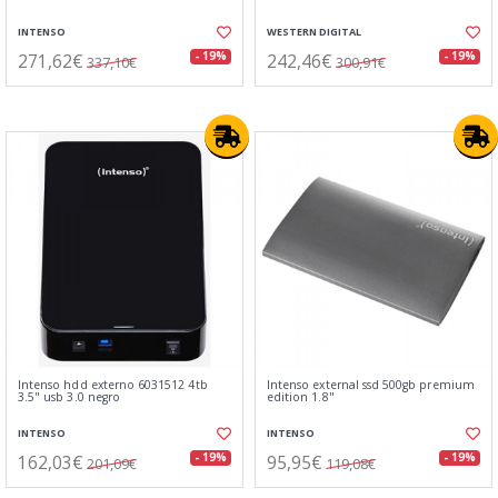
INTENSO
WESTERN DIGITAL
271,62€
242,46€
- 19%
- 19%
337,10€
300,91€
Intenso hdd externo 6031512 4tb
Intenso external ssd 500gb premium
3.5" usb 3.0 negro
edition 1.8"
INTENSO
INTENSO
162,03€
95,95€
- 19%
- 19%
201,09€
119,08€