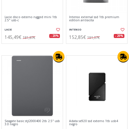
Lacie disco externo rugged mini 1tb
Intenso external ssd 1tb premium
2.5" usb-c
edition antracita
LACIE
INTENSO
145,49€
152,85€
- 20%
- 20%
181,87€
191,07€
Seagate basic stjl2000400 2tb 2.5" usb
Adata se920 ssd externo 1tb usb4
3.0 negro
negro