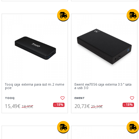
Tooq caja externa para ssd m.2 nvme
Ewent ew7056 caja externa 3.5" sata
pcie
a usb 3.0
TOOQ
EWENT
15,49€
20,73€
- 18%
- 18%
18,95€
25,36€