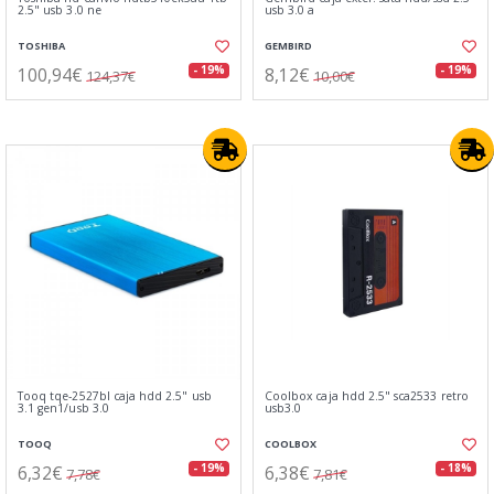
2.5" usb 3.0 ne
usb 3.0 a
TOSHIBA
GEMBIRD
100,94€
8,12€
- 19%
- 19%
124,37€
10,00€
Tooq tqe-2527bl caja hdd 2.5" usb
Coolbox caja hdd 2.5" sca2533 retro
3.1 gen1/usb 3.0
usb3.0
TOOQ
COOLBOX
6,32€
6,38€
- 19%
- 18%
7,78€
7,81€