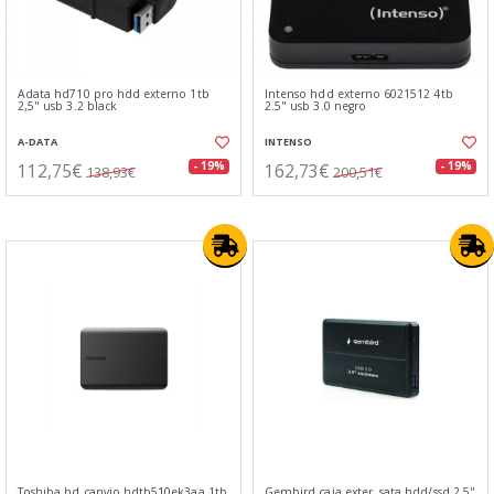
Adata hd710 pro hdd externo 1tb
Intenso hdd externo 6021512 4tb
2,5" usb 3.2 black
2.5" usb 3.0 negro
A-DATA
INTENSO
112,75€
162,73€
- 19%
- 19%
138,93€
200,51€
Toshiba hd canvio hdtb510ek3aa 1tb
Gembird caja exter. sata hdd/ssd 2.5"