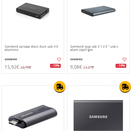
Gembird carcasa disco duro usb 3.0
Gembird caja usb 3.1 2.5 '' usb-c
aluminio
alum.cepill gris
GEMBIRD
GEMBIRD
15,92€
9,08€
- 19%
- 19%
19,76€
11,27€