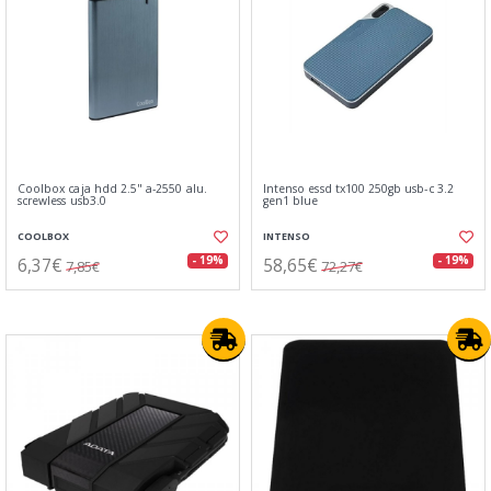
Coolbox caja hdd 2.5" a-2550 alu.
Intenso essd tx100 250gb usb-c 3.2
screwless usb3.0
gen1 blue
COOLBOX
INTENSO
6,37€
58,65€
- 19%
- 19%
7,85€
72,27€