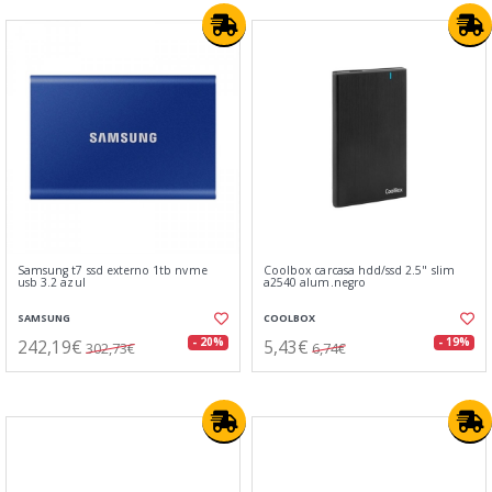
Samsung t7 ssd externo 1tb nvme
Coolbox carcasa hdd/ssd 2.5" slim
usb 3.2 azul
a2540 alum.negro
SAMSUNG
COOLBOX
242,19€
5,43€
- 20%
- 19%
302,73€
6,74€