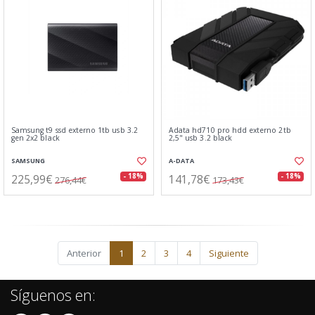
Samsung t9 ssd externo 1tb usb 3.2
Adata hd710 pro hdd externo 2tb
gen 2x2 black
2,5" usb 3.2 black
SAMSUNG
A-DATA
225,99€
141,78€
- 18%
- 18%
276,44€
173,43€
Anterior
1
2
3
4
Siguiente
Síguenos en: