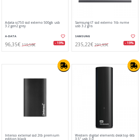
Adata sc750 ssd externo 500gb usb
Samsung t7 ssd externo 1tb nvme
3.2 gen2 grey
usb 3.2 gris
A-DATA
SAMSUNG
96,35€
235,22€
- 19%
- 19%
119,58€
291,93€
Intenso external ssd 2tb premium
Western digital elements desktop 6tb
edition black
3.5" usb 3.0