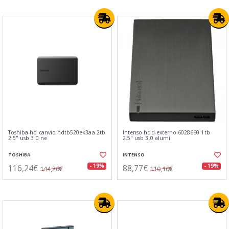
Toshiba hd canvio hdtb520ek3aa 2tb
Intenso hdd externo 6028660 1tb
2.5" usb 3.0 ne
2.5" usb 3.0 alumi
TOSHIBA
INTENSO
116,24€
88,77€
- 19%
- 19%
144,26€
110,16€