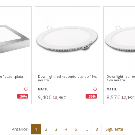
rf.cuadr.plata
Downlight led redondo blanco 18w.
Downlight led r
neutra
12w.neutra
MATEL
MATEL
9,40€
8,57€
- 30%
- 30%
13,36€
12,18€
Anterior
1
2
3
4
5
…
8
Siguiente