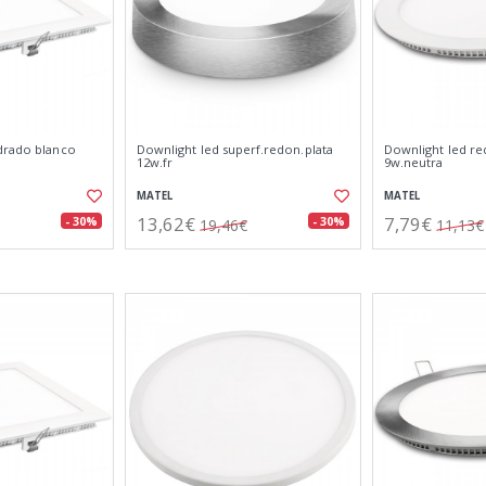
drado blanco
Downlight led superf.redon.plata
Downlight led r
12w.fr
9w.neutra
MATEL
MATEL
13,62€
7,79€
- 30%
- 30%
19,46€
11,13€