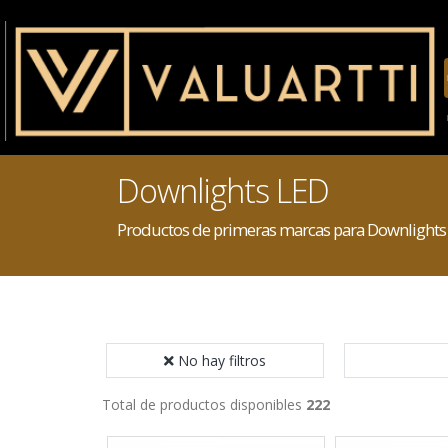
Downlights LED
Productos de primeras marcas para Downlights
No hay filtros
Total de productos disponibles
222