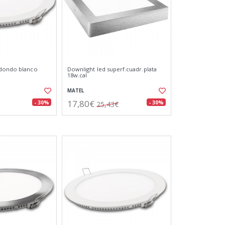
edondo blanco
Downlight led superf.cuadr.plata
18w.cal
MATEL
17,80€
- 30%
- 30%
25,43€