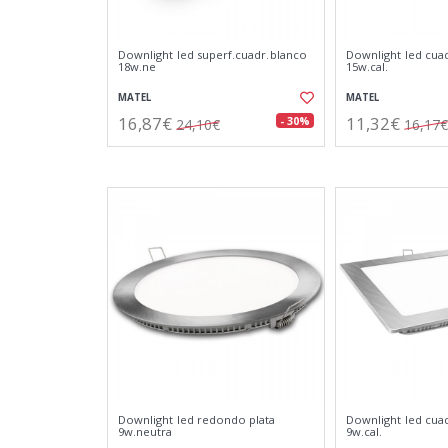
Downlight led superf.cuadr.blanco
Downlight led cua
18w.ne
15w.cal.
MATEL
MATEL
16,87€
11,32€
- 30%
24,10€
16,17€
Downlight led redondo plata
Downlight led cua
9w.neutra
9w.cal.