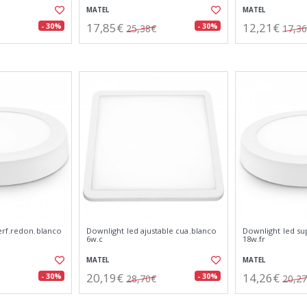
MATEL
MATEL
17,85€
12,21€
- 30%
- 30%
25,38€
17,3
erf.redon.blanco
Downlight led ajustable cua.blanco
Downlight led su
6w.c
18w.fr
MATEL
MATEL
20,19€
14,26€
- 30%
- 30%
28,70€
20,2