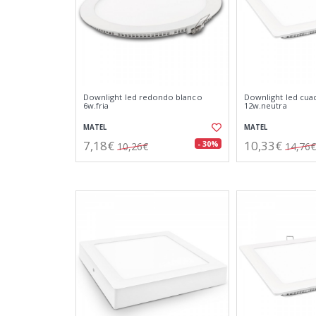
Downlight led redondo blanco
Downlight led cua
6w.fria
12w.neutra
MATEL
MATEL
7,18€
10,33€
- 30%
10,26€
14,76€