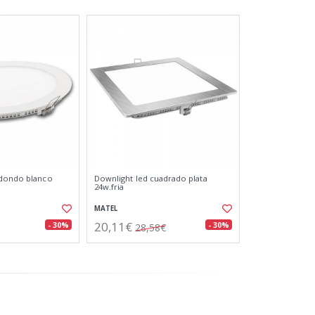
edondo blanco
Downlight led cuadrado plata
24w.fria
MATEL
20,11€
- 30%
- 30%
28,58€