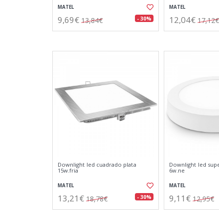
MATEL
MATEL
9,69€
12,04€
- 30%
13,84€
17,12€
Downlight led cuadrado plata
Downlight led sup
15w.fria
6w.ne
MATEL
MATEL
13,21€
9,11€
- 30%
18,78€
12,95€