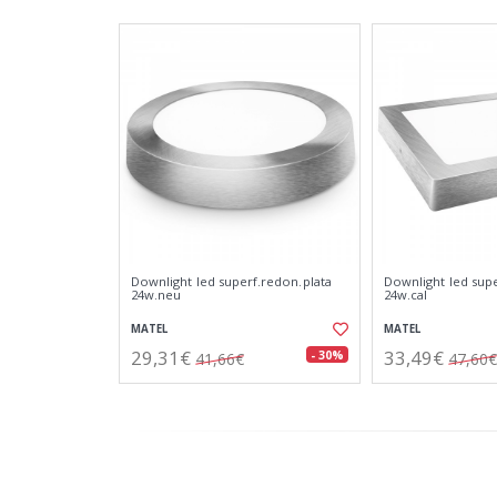
Downlight led superf.redon.plata
Downlight led supe
24w.neu
24w.cal
MATEL
MATEL
29,31€
33,49€
- 30%
41,66€
47,60€