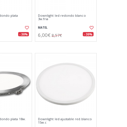
dondo plata
Downlight led redondo blanco
3w.fria
MATEL
6,00€
- 30%
- 30%
8,57€
dondo plata 18w.
Downlight led ajustable red.blanco
15w.c