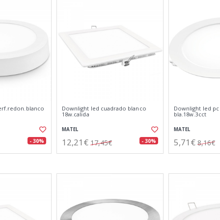
erf.redon.blanco
Downlight led cuadrado blanco
Downlight led p
18w.calida
bla.18w.3cct
MATEL
MATEL
12,21€
5,71€
- 30%
- 30%
17,45€
8,16€