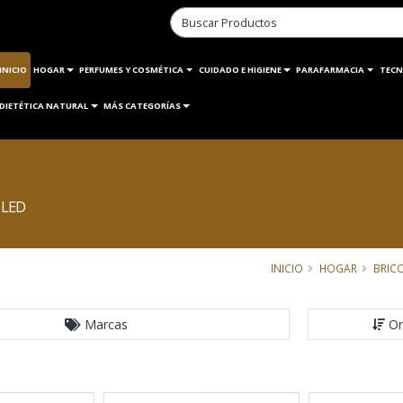
INICIO
HOGAR
PERFUMES Y COSMÉTICA
CUIDADO E HIGIENE
PARAFARMACIA
TECN
DIETÉTICA NATURAL
MÁS CATEGORÍAS
 LED
INICIO
HOGAR
BRICO
Marcas
Or