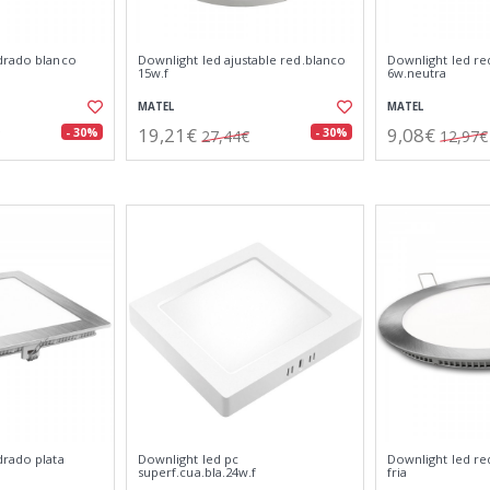
drado blanco
Downlight led ajustable red.blanco
Downlight led re
15w.f
6w.neutra
MATEL
MATEL
19,21€
9,08€
- 30%
- 30%
27,44€
12,97€
drado plata
Downlight led pc
Downlight led re
superf.cua.bla.24w.f
fria