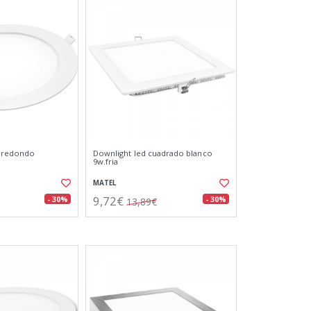
c redondo
Downlight led cuadrado blanco
9w.fria
MATEL
9,72€
- 30%
- 30%
13,89€