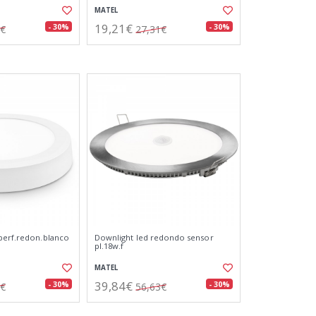
MATEL
19,21€
- 30%
- 30%
6€
27,31€
perf.redon.blanco
Downlight led redondo sensor
pl.18w.f
MATEL
39,84€
- 30%
- 30%
7€
56,63€