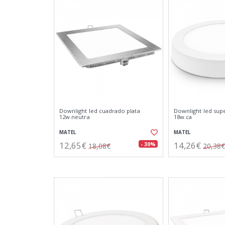
Downlight led cuadrado plata
Downlight led sup
12w.neutra
18w.ca
MATEL
MATEL
12,65€
14,26€
- 30%
18,08€
20,38€