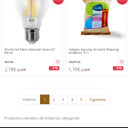
Bomb.led filam.estandar clara e27
Calypso esponja de baño Relaxing
8w.ca
sensation 3+1
MATEL
CALYPSO
2,78€
1,70€
- 47%
- 42%
5,20€
2,95€
Anterior
1
2
3
4
5
Siguiente
Productos variados de todas las categorías