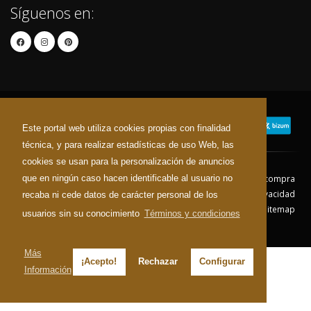
Síguenos en:
Este portal web utiliza cookies propias con finalidad
técnica, y para realizar estadísticas de uso Web, las
cookies se usan para la personalización de anuncios
que en ningún caso hacen identificable al usuario no
Contacto
Aviso Legal
Condiciones de compra
Política de envíos
Política de devolución
Política de Privacidad
recaba ni cede datos de carácter personal de los
Política de Cookies
Sitemap
usuarios sin su conocimiento
Términos y condiciones
© 2026 - Todos los derechos reservados.
Más
¡Acepto!
Rechazar
Configurar
Información