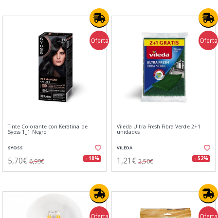
Oferta
Oferta
Tinte Colorante con Keratina de
Vileda Ultra Fresh Fibra Verde 2+1
Syoss 1_1 Negro
unidades
SYOSS
VILEDA
5,70€
1,21€
- 18%
- 52%
6,99€
2,50€
Oferta
Oferta