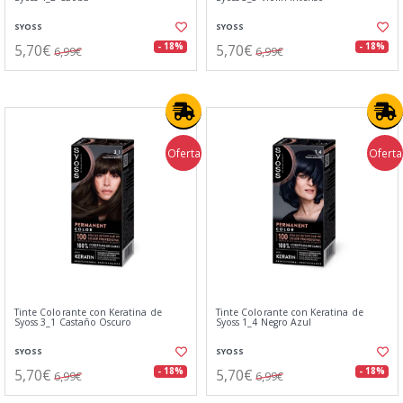
SYOSS
SYOSS
5,70€
5,70€
- 18%
- 18%
6,99€
6,99€
Oferta
Oferta
Tinte Colorante con Keratina de
Tinte Colorante con Keratina de
Syoss 3_1 Castaño Oscuro
Syoss 1_4 Negro Azul
SYOSS
SYOSS
5,70€
5,70€
- 18%
- 18%
6,99€
6,99€