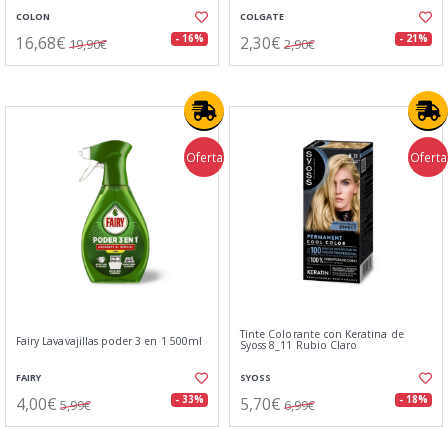
COLON
COLGATE
16,68€
2,30€
- 16%
- 21%
19,90€
2,90€
Oferta
Oferta
Tinte Colorante con Keratina de
Fairy Lavavajillas poder 3 en 1 500ml
Syoss 8_11 Rubio Claro
FAIRY
SYOSS
4,00€
5,70€
- 33%
- 18%
5,99€
6,99€