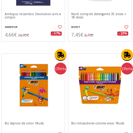
Ambipur recambio 3evolution aire a
Norit complet detergente 35 dosis +
Limpio
18 dosis
AMBIPUR
NORIT
4,66€
7,45€
- 57%
- 23%
10,95€
9,70€
Oferta
Oferta
Bic lápices de color 18uds.
Bic rotuladores colores vivos 18uds.