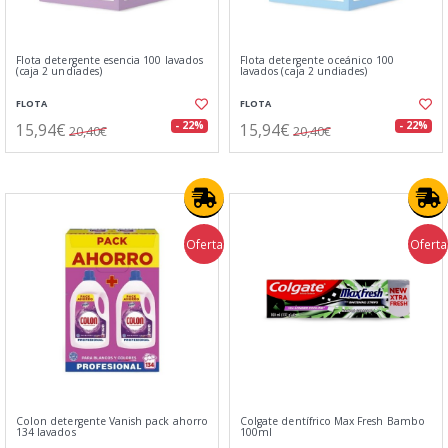
Flota detergente esencia 100 lavados
Flota detergente oceánico 100
(caja 2 undiades)
lavados (caja 2 undiades)
FLOTA
FLOTA
15,94€
15,94€
- 22%
- 22%
20,40€
20,40€
Oferta
Oferta
Colon detergente Vanish pack ahorro
Colgate dentífrico Max Fresh Bambo
134 lavados
100ml