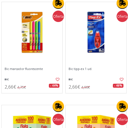
Oferta
Oferta
Bic marcador fluorescente
Bic tipp-ex 1 ud.
BIC
BIC
2,66€
2,66€
- 44%
- 46%
4,75€
4,90€
Oferta
Oferta