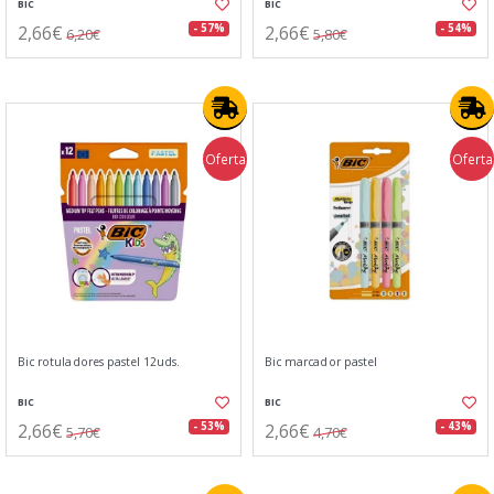
BIC
BIC
2,66€
2,66€
- 57%
- 54%
6,20€
5,80€
Oferta
Oferta
Bic rotuladores pastel 12uds.
Bic marcador pastel
BIC
BIC
2,66€
2,66€
- 53%
- 43%
5,70€
4,70€